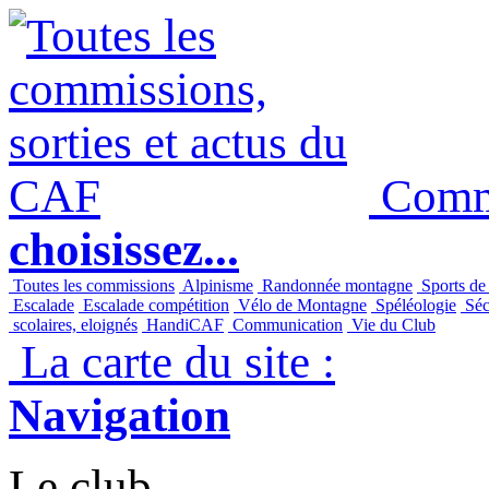
Commi
choisissez...
Toutes les commissions
Alpinisme
Randonnée montagne
Sports de
Escalade
Escalade compétition
Vélo de Montagne
Spéléologie
Séc
scolaires, eloignés
HandiCAF
Communication
Vie du Club
La carte du site :
Navigation
Le club