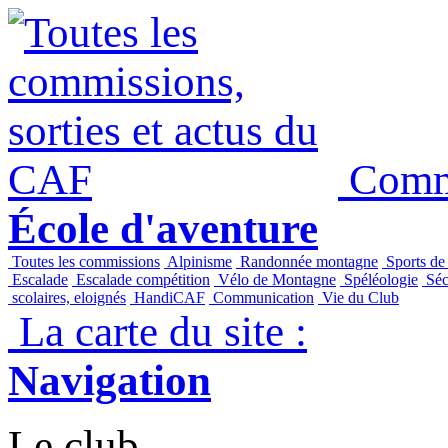
Commi
École d'aventure
Toutes les commissions
Alpinisme
Randonnée montagne
Sports de
Escalade
Escalade compétition
Vélo de Montagne
Spéléologie
Séc
scolaires, eloignés
HandiCAF
Communication
Vie du Club
La carte du site :
Navigation
Le club