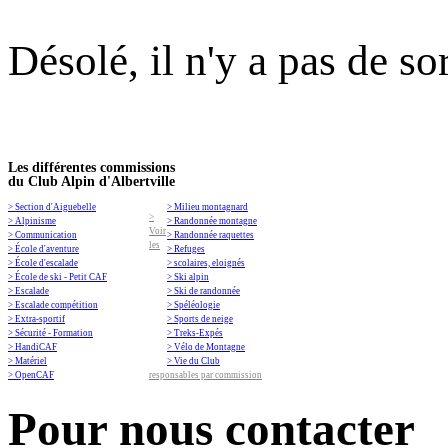
Désolé, il n'y a pas de so
Les différentes commissions
du Club Alpin d'Albertville
> Section d'Aiguebelle
> Milieu montagnard
>
> Alpinisme
> Randonnée montagne
Voir
> Communication
> Randonnée raquettes
les
> École d'aventure
> Refuges
> École d'escalade
> scolaires, eloignés
> École de ski - Petit CAF
> Ski alpin
> Escalade
> Ski de randonnée
> Escalade compétition
> Spéléologie
> Extra-sportif
> Sports de neige
> Sécurité - Formation
> Treks-Expés
> HandiCAF
> Vélo de Montagne
> Matériel
> Vie du Club
> OpenCAF
responsables par commission
Pour nous contacter