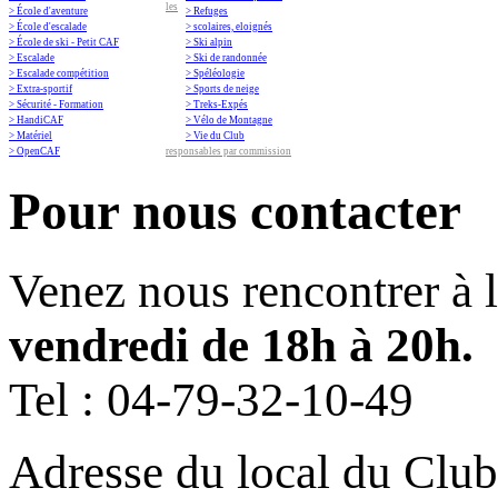
les
> École d'aventure
> Refuges
> École d'escalade
> scolaires, eloignés
> École de ski - Petit CAF
> Ski alpin
> Escalade
> Ski de randonnée
> Escalade compétition
> Spéléologie
> Extra-sportif
> Sports de neige
> Sécurité - Formation
> Treks-Expés
> HandiCAF
> Vélo de Montagne
> Matériel
> Vie du Club
> OpenCAF
responsables par commission
Pour nous contacter
Venez nous rencontrer à 
vendredi de 18h à 20h.
Tel :
04-79-32-10-49
Adresse du local du Club