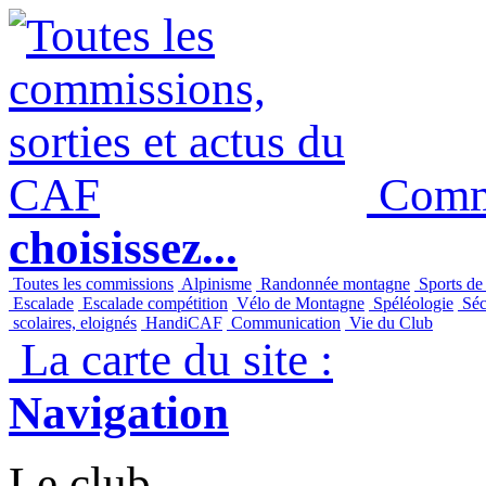
Commi
choisissez...
Toutes les commissions
Alpinisme
Randonnée montagne
Sports de
Escalade
Escalade compétition
Vélo de Montagne
Spéléologie
Séc
scolaires, eloignés
HandiCAF
Communication
Vie du Club
La carte du site :
Navigation
Le club