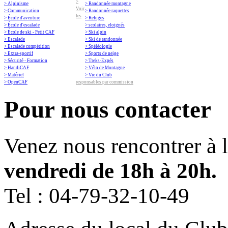
>
> Alpinisme
> Randonnée montagne
Voir
> Communication
> Randonnée raquettes
les
> École d'aventure
> Refuges
> École d'escalade
> scolaires, eloignés
> École de ski - Petit CAF
> Ski alpin
> Escalade
> Ski de randonnée
> Escalade compétition
> Spéléologie
> Extra-sportif
> Sports de neige
> Sécurité - Formation
> Treks-Expés
> HandiCAF
> Vélo de Montagne
> Matériel
> Vie du Club
> OpenCAF
responsables par commission
Pour nous contacter
Venez nous rencontrer à 
vendredi de 18h à 20h.
Tel :
04-79-32-10-49