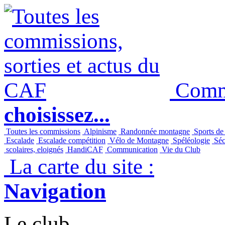
Commi
choisissez...
Toutes les commissions
Alpinisme
Randonnée montagne
Sports de
Escalade
Escalade compétition
Vélo de Montagne
Spéléologie
Séc
scolaires, eloignés
HandiCAF
Communication
Vie du Club
La carte du site :
Navigation
Le club