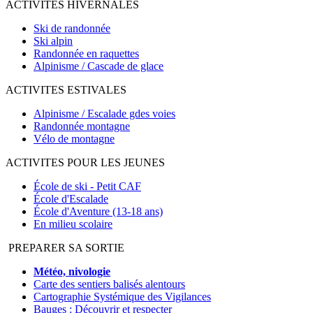
ACTIVITES HIVERNALES
Ski de randonnée
Ski alpin
Randonnée en raquettes
Alpinisme / Cascade de glace
ACTIVITES ESTIVALES
Alpinisme / Escalade gdes voies
Randonnée montagne
Vélo de montagne
ACTIVITES POUR LES JEUNES
École de ski - Petit CAF
École d'Escalade
École d'Aventure (13-18 ans)
En milieu scolaire
PREPARER SA SORTIE
Météo, nivologie
Carte des sentiers balisés alentours
Cartographie Systémique des Vigilances
Bauges : Découvrir et respecter