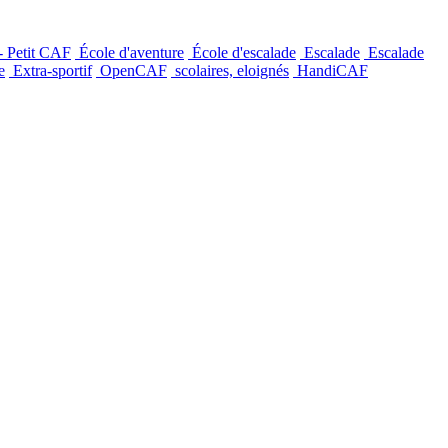
- Petit CAF
École d'aventure
École d'escalade
Escalade
Escalade
e
Extra-sportif
OpenCAF
scolaires, eloignés
HandiCAF