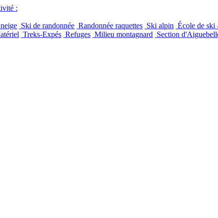
vité :
 neige
Ski de randonnée
Randonnée raquettes
Ski alpin
École de ski 
tériel
Treks-Expés
Refuges
Milieu montagnard
Section d'Aiguebell