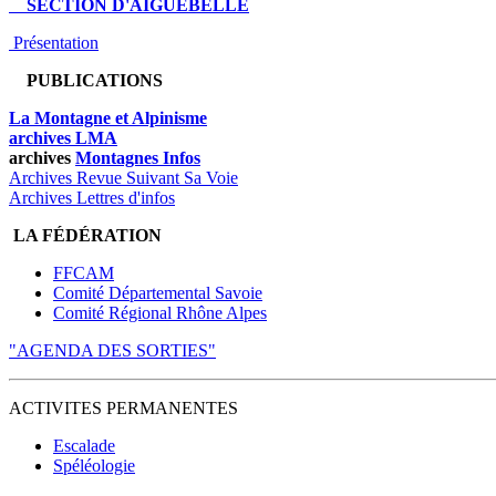
SECTION D'AIGUEBELLE
Présentation
PUBLICATIONS
La Montagne et Alpinisme
archives LMA
archives
Montagnes Infos
Archives Revue Suivant Sa Voie
Archives Lettres d'infos
LA FÉDÉRATION
FFCAM
Comité Départemental Savoie
Comité Régional Rhône Alpes
"AGENDA DES SORTIES"
ACTIVITES PERMANENTES
Escalade
Spéléologie