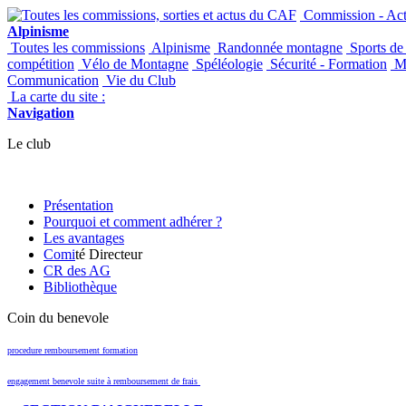
Commission - Acti
Alpinisme
Toutes les commissions
Alpinisme
Randonnée montagne
Sports de
compétition
Vélo de Montagne
Spéléologie
Sécurité - Formation
Ma
Communication
Vie du Club
La carte du site :
Navigation
Le club
Présentation
Pourquoi et comment adhérer ?
Les avantages
Comi
té Directeur
CR des AG
Bibliothèque
Coin du benevole
procedure remboursement formation
engagement benevole suite à remboursement de frais