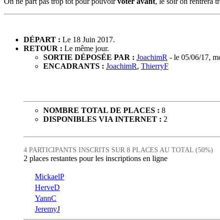
On ne part pas trop tôt pour pouvoir
voter avant
, le soir on rentrera t
DÉPART :
Le 18 Juin 2017.
RETOUR :
Le même jour.
SORTIE DÉPOSÉE PAR :
JoachimR
- le 05/06/17, m
ENCADRANTS :
JoachimR
,
ThierryF
NOMBRE TOTAL DE PLACES :
8
DISPONIBLES VIA INTERNET :
2
4 PARTICIPANTS INSCRITS SUR 8 PLACES AU TOTAL (50%)
2 places restantes pour les inscriptions en ligne
MickaelP
HerveD
YannC
JeremyJ