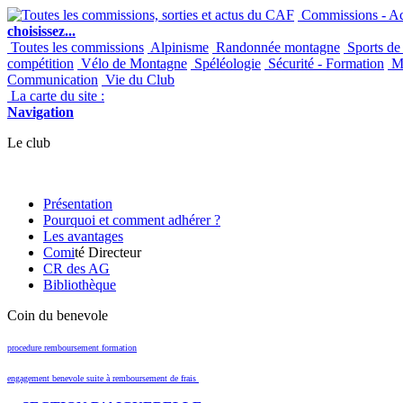
Commissions - Act
choisissez...
Toutes les commissions
Alpinisme
Randonnée montagne
Sports de
compétition
Vélo de Montagne
Spéléologie
Sécurité - Formation
Ma
Communication
Vie du Club
La carte du site :
Navigation
Le club
Présentation
Pourquoi et comment adhérer ?
Les avantages
Comi
té Directeur
CR des AG
Bibliothèque
Coin du benevole
procedure remboursement formation
engagement benevole suite à remboursement de frais