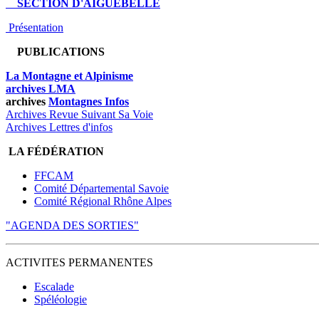
SECTION D'AIGUEBELLE
Présentation
PUBLICATIONS
La Montagne et Alpinisme
archives LMA
archives
Montagnes Infos
Archives Revue Suivant Sa Voie
Archives Lettres d'infos
LA FÉDÉRATION
FFCAM
Comité Départemental Savoie
Comité Régional Rhône Alpes
"AGENDA DES SORTIES"
ACTIVITES PERMANENTES
Escalade
Spéléologie