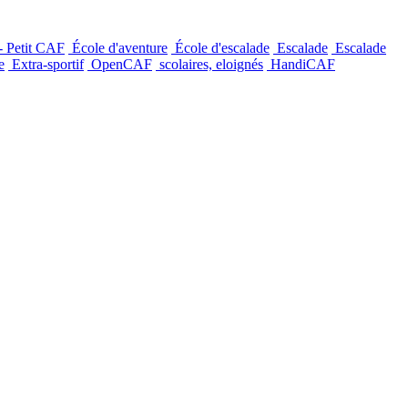
- Petit CAF
École d'aventure
École d'escalade
Escalade
Escalade
e
Extra-sportif
OpenCAF
scolaires, eloignés
HandiCAF