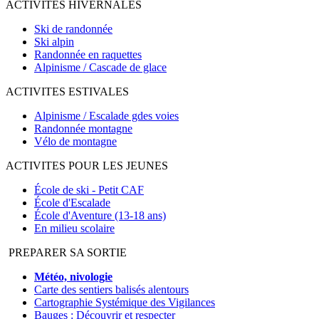
ACTIVITES HIVERNALES
Ski de randonnée
Ski alpin
Randonnée en raquettes
Alpinisme / Cascade de glace
ACTIVITES ESTIVALES
Alpinisme / Escalade gdes voies
Randonnée montagne
Vélo de montagne
ACTIVITES POUR LES JEUNES
École de ski - Petit CAF
École d'Escalade
École d'Aventure (13-18 ans)
En milieu scolaire
PREPARER SA SORTIE
Météo, nivologie
Carte des sentiers balisés alentours
Cartographie Systémique des Vigilances
Bauges : Découvrir et respecter