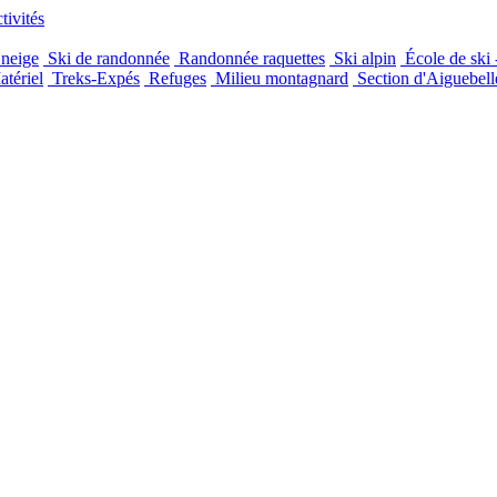
ivités
 neige
Ski de randonnée
Randonnée raquettes
Ski alpin
École de ski 
tériel
Treks-Expés
Refuges
Milieu montagnard
Section d'Aiguebell