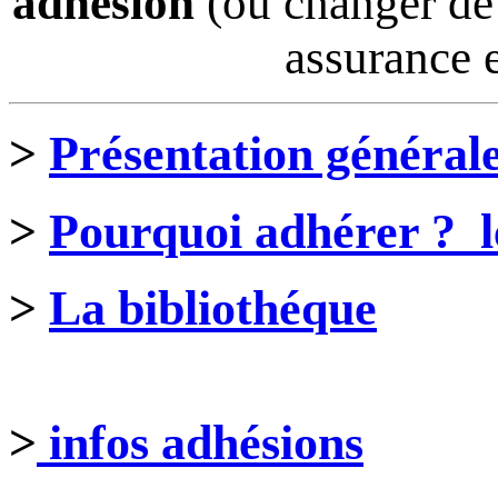
adhésion
(ou changer de 
assurance e
>
Présentation général
>
Pourquoi adhérer ? le
>
La bibliothéque
>
infos adhésions