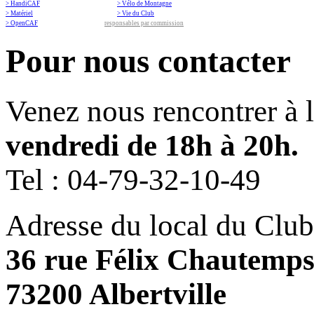
> HandiCAF
> Vélo de Montagne
> Matériel
> Vie du Club
> OpenCAF
responsables par commission
Pour nous contacter
Venez nous rencontrer à 
vendredi de 18h à 20h.
Tel :
04-79-32-10-49
Adresse du local du Club
36 rue Félix Chautemp
73200 Albertville