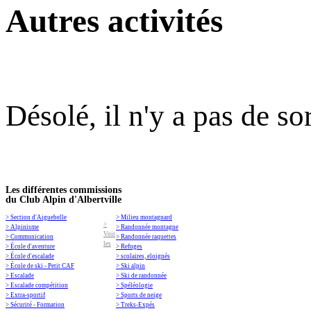
Autres activités
Désolé, il n'y a pas de so
Les différentes commissions
du Club Alpin d'Albertville
> Section d'Aiguebelle
> Milieu montagnard
>
> Alpinisme
> Randonnée montagne
Voir
> Communication
> Randonnée raquettes
les
> École d'aventure
> Refuges
> École d'escalade
> scolaires, eloignés
> École de ski - Petit CAF
> Ski alpin
> Escalade
> Ski de randonnée
> Escalade compétition
> Spéléologie
> Extra-sportif
> Sports de neige
> Sécurité - Formation
> Treks-Expés