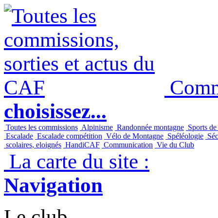
Commi
choisissez...
Toutes les commissions
Alpinisme
Randonnée montagne
Sports de
Escalade
Escalade compétition
Vélo de Montagne
Spéléologie
Séc
scolaires, eloignés
HandiCAF
Communication
Vie du Club
La carte du site :
Navigation
Le club