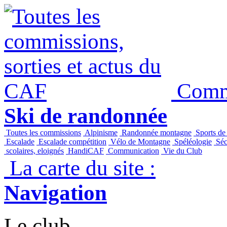
Commi
Ski de randonnée
Toutes les commissions
Alpinisme
Randonnée montagne
Sports de
Escalade
Escalade compétition
Vélo de Montagne
Spéléologie
Séc
scolaires, eloignés
HandiCAF
Communication
Vie du Club
La carte du site :
Navigation
Le club