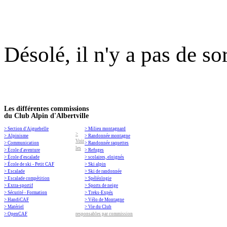
Désolé, il n'y a pas de so
Les différentes commissions
du Club Alpin d'Albertville
> Section d'Aiguebelle
> Milieu montagnard
>
> Alpinisme
> Randonnée montagne
Voir
> Communication
> Randonnée raquettes
les
> École d'aventure
> Refuges
> École d'escalade
> scolaires, eloignés
> École de ski - Petit CAF
> Ski alpin
> Escalade
> Ski de randonnée
> Escalade compétition
> Spéléologie
> Extra-sportif
> Sports de neige
> Sécurité - Formation
> Treks-Expés
> HandiCAF
> Vélo de Montagne
> Matériel
> Vie du Club
> OpenCAF
responsables par commission