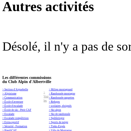
Autres activités
Désolé, il n'y a pas de so
Les différentes commissions
du Club Alpin d'Albertville
> Section d'Aiguebelle
> Milieu montagnard
>
> Alpinisme
> Randonnée montagne
Voir
> Communication
> Randonnée raquettes
les
> École d'aventure
> Refuges
> École d'escalade
> scolaires, eloignés
> École de ski - Petit CAF
> Ski alpin
> Escalade
> Ski de randonnée
> Escalade compétition
> Spéléologie
> Extra-sportif
> Sports de neige
> Sécurité - Formation
> Treks-Expés
> HandiCAF
> Vélo de Montagne