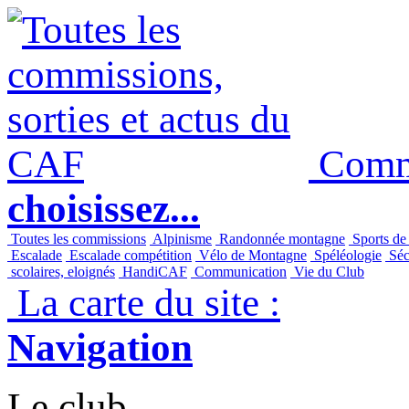
Commi
choisissez...
Toutes les commissions
Alpinisme
Randonnée montagne
Sports de
Escalade
Escalade compétition
Vélo de Montagne
Spéléologie
Séc
scolaires, eloignés
HandiCAF
Communication
Vie du Club
La carte du site :
Navigation
Le club