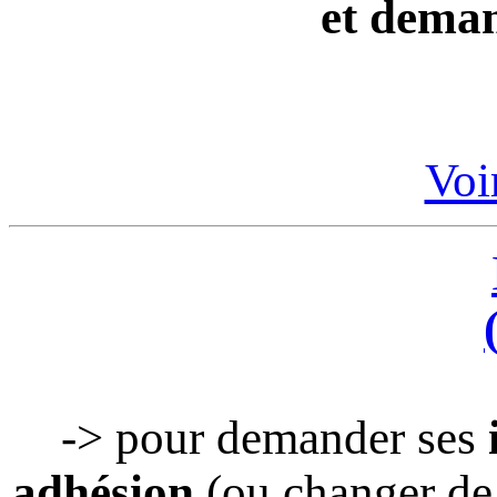
et deman
Voir
-> pour demander ses
adhésion
(ou changer de 