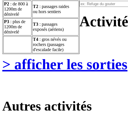
P2
: de 800 à
T2
: passages raides
1200m de
ou hors sentiers
dénivelé
Activité
P3
: plus de
T3
: passages
1200m de
exposés (aériens)
dénivelé
T4
: gros névés ou
rochers (passages
d'escalade facile)
> afficher les sorties
Autres activités