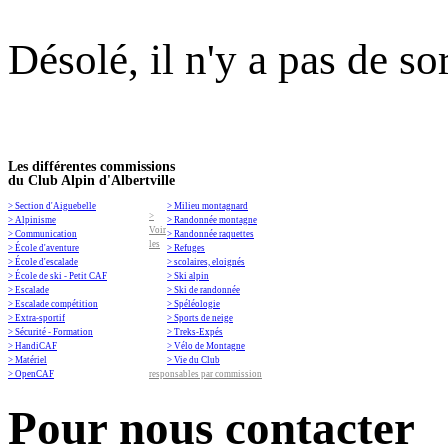
Désolé, il n'y a pas de so
Les différentes commissions
du Club Alpin d'Albertville
> Section d'Aiguebelle
> Milieu montagnard
>
> Alpinisme
> Randonnée montagne
Voir
> Communication
> Randonnée raquettes
les
> École d'aventure
> Refuges
> École d'escalade
> scolaires, eloignés
> École de ski - Petit CAF
> Ski alpin
> Escalade
> Ski de randonnée
> Escalade compétition
> Spéléologie
> Extra-sportif
> Sports de neige
> Sécurité - Formation
> Treks-Expés
> HandiCAF
> Vélo de Montagne
> Matériel
> Vie du Club
> OpenCAF
responsables par commission
Pour nous contacter