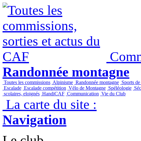
Commi
Randonnée montagne
Toutes les commissions
Alpinisme
Randonnée montagne
Sports de
Escalade
Escalade compétition
Vélo de Montagne
Spéléologie
Séc
scolaires, eloignés
HandiCAF
Communication
Vie du Club
La carte du site :
Navigation
Le club