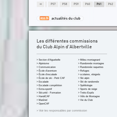
P53
P54
P55
P56
<<
P57
P58
P59
P60
P61
P62
actualités du club
Les différentes commissions
du Club Alpin d'Albertville
> Section d'Aiguebelle
> Milieu montagnard
> Alpinisme
> Randonnée montagne
> Communication
> Randonnée raquettes
> École d'aventure
> Refuges
> École d'escalade
> scolaires, eloignés
> École de ski - Petit CAF
> Ski alpin
> Escalade
> Ski de randonnée
> Escalade compétition
> Spéléologie
> Extra-sportif
> Sports de neige
> Sécurité - Formation
> Treks-Expés
> HandiCAF
> Vélo de Montagne
> Matériel
> Vie du Club
> OpenCAF
> Voir les responsables par commission