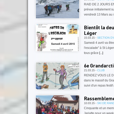
RAID DE 2 JOURS E
prévue initialement su
vendredi 13 Mars au
Bientôt la de
Léger
15.03.15 -
SECTION D'
Samedi 4 avril va être
l'escalade" à St Léger
tous grâce
[...]
6e Grandarct
21.03.15 -
CLUB
RENDEZ VOUS LE DI
dans le massif du Gra
suivi d'un repas festif
Rassemblement
10.03.15 -
SKI DE RA
Cinquante et un membr
Jarjatte pour un wee