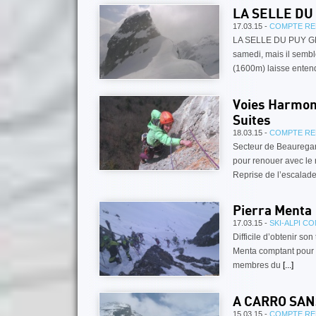
LA SELLE DU 
17.03.15 -
COMPTE RE
LA SELLE DU PUY GR
samedi, mais il sembl
(1600m) laisse ente
Voies Harmoni
Suites
18.03.15 -
COMPTE RE
Secteur de Beauregar
pour renouer avec le 
Reprise de l’escalad
Pierra Menta
17.03.15 -
SKI-ALPI C
Difficile d’obtenir son
Menta comptant pour 
membres du
[...]
A CARRO SAN
15.03.15 -
COMPTE RE