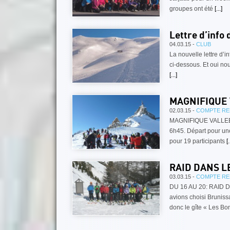
groupes ont été
[...]
Lettre d’info 
04.03.15 -
CLUB
La nouvelle lettre d’
ci-dessous. Et oui nou
[...]
MAGNIFIQUE
02.03.15 -
COMPTE RE
MAGNIFIQUE VALLEE 
6h45. Départ pour une
pour 19 participants
[.
RAID DANS L
03.03.15 -
COMPTE RE
DU 16 AU 20: RAID 
avions choisi Brunis
donc le gîte « Les B