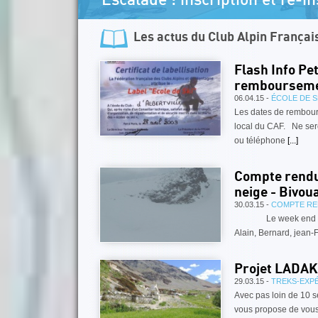
Escalade : inscription et ré-i
Les actus du
Club Alpin Français
Flash Info Pe
remboursemen
06.04.15 -
ÉCOLE DE SK
Les dates de rembour
local du CAF. Ne ser
ou téléphone
[...]
Compte rendu 
neige - Bivou
30.03.15 -
COMPTE RE
Le week end du 28 
Alain, Bernard, jean-
Projet LADAK
29.03.15 -
TREKS-EXP
Avec pas loin de 10 s
vous propose de vous 