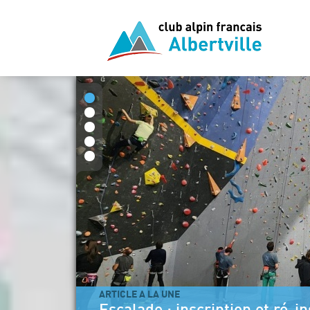
1
2
3
4
5
ARTICLE A LA UNE