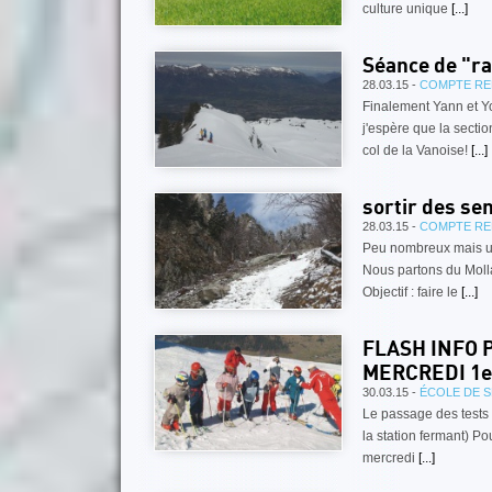
culture unique
[...]
Séance de "ra
28.03.15 -
COMPTE RE
Finalement Yann et Y
j'espère que la secti
col de la Vanoise!
[...]
sortir des se
28.03.15 -
COMPTE RE
Peu nombreux mais ul
Nous partons du Molla
Objectif : faire le
[...]
FLASH INFO P
MERCREDI 1e
30.03.15 -
ÉCOLE DE SK
Le passage des tests E
la station fermant) Po
mercredi
[...]