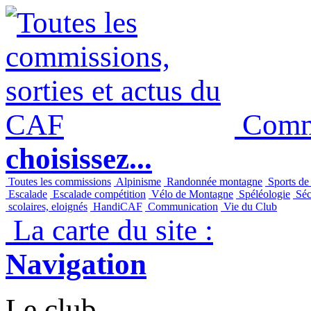
Commi
choisissez...
Toutes les commissions
Alpinisme
Randonnée montagne
Sports de
Escalade
Escalade compétition
Vélo de Montagne
Spéléologie
Séc
scolaires, eloignés
HandiCAF
Communication
Vie du Club
La carte du site :
Navigation
Le club