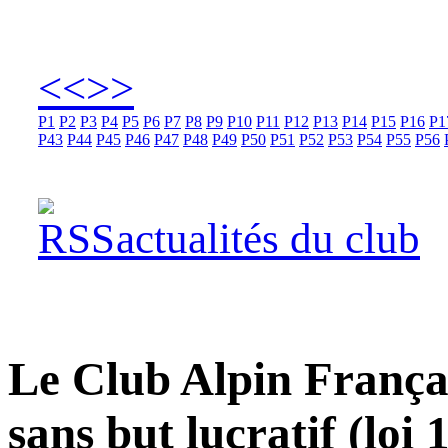
<<
>>
P1
P2
P3
P4
P5
P6
P7
P8
P9
P10
P11
P12
P13
P14
P15
P16
P1
P43
P44
P45
P46
P47
P48
P49
P50
P51
P52
P53
P54
P55
P56
actualités du club
Le Club Alpin Françai
sans but lucratif (loi