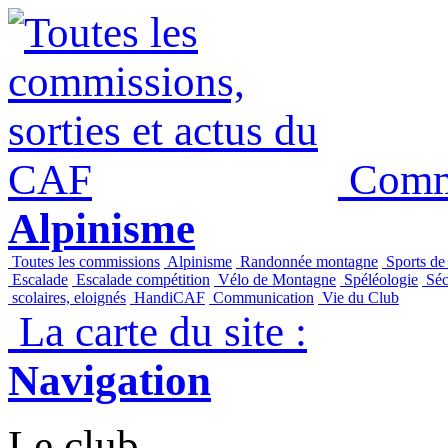
Commi
Alpinisme
Toutes les commissions
Alpinisme
Randonnée montagne
Sports de
Escalade
Escalade compétition
Vélo de Montagne
Spéléologie
Séc
scolaires, eloignés
HandiCAF
Communication
Vie du Club
La carte du site :
Navigation
Le club