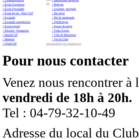
> Communication
> Randonnée raquettes
les
> École d'aventure
> Refuges
> École d'escalade
> scolaires, eloignés
> École de ski - Petit CAF
> Ski alpin
> Escalade
> Ski de randonnée
> Escalade compétition
> Spéléologie
> Extra-sportif
> Sports de neige
> Sécurité - Formation
> Treks-Expés
> HandiCAF
> Vélo de Montagne
> Matériel
> Vie du Club
> OpenCAF
responsables par commission
Pour nous contacter
Venez nous rencontrer à 
vendredi de 18h à 20h.
Tel :
04-79-32-10-49
Adresse du local du Club