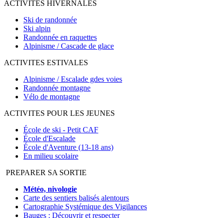
ACTIVITES HIVERNALES
Ski de randonnée
Ski alpin
Randonnée en raquettes
Alpinisme / Cascade de glace
ACTIVITES ESTIVALES
Alpinisme / Escalade gdes voies
Randonnée montagne
Vélo de montagne
ACTIVITES POUR LES JEUNES
École de ski - Petit CAF
École d'Escalade
École d'Aventure (13-18 ans)
En milieu scolaire
PREPARER SA SORTIE
Météo, nivologie
Carte des sentiers balisés alentours
Cartographie Systémique des Vigilances
Bauges : Découvrir et respecter