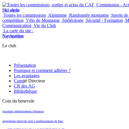
Commission - Acti
Ski alpin
Toutes les commissions
Alpinisme
Randonnée montagne
Sports de
compétition
Vélo de Montagne
Spéléologie
Sécurité - Formation
Ma
Communication
Vie du Club
La carte du site :
Navigation
Le club
Présentation
Pourquoi et comment adhérer ?
Les avantages
Comi
té Directeur
CR des AG
Bibliothèque
Coin du benevole
procedure remboursement formation
engagement benevole suite à remboursement de frais