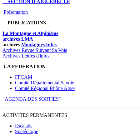
SECTION D'AIGUEBELLE
Présentation
PUBLICATIONS
La Montagne et Alpinisme
archives LMA
archives
Montagnes Infos
Archives Revue Suivant Sa Voie
Archives Lettres d'infos
LA FÉDÉRATION
FFCAM
Comité Départemental Savoie
Comité Régional Rhône Alpes
"AGENDA DES SORTIES"
ACTIVITES PERMANENTES
Escalade
Spéléologie