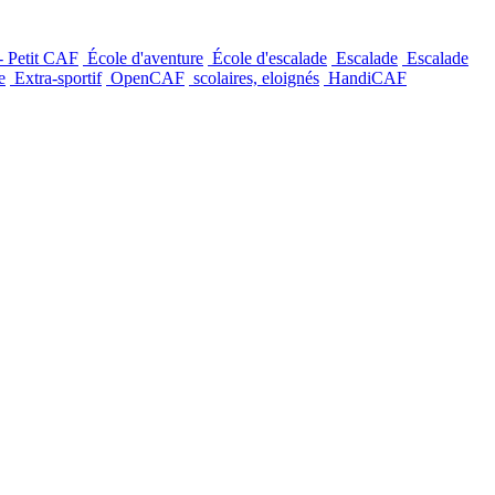
- Petit CAF
École d'aventure
École d'escalade
Escalade
Escalade
e
Extra-sportif
OpenCAF
scolaires, eloignés
HandiCAF