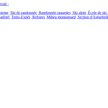
vité :
 neige
Ski de randonnée
Randonnée raquettes
Ski alpin
École de ski 
tériel
Treks-Expés
Refuges
Milieu montagnard
Section d'Aiguebell