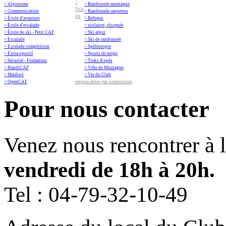
>
> Alpinisme
> Randonnée montagne
Voir
> Communication
> Randonnée raquettes
les
> École d'aventure
> Refuges
> École d'escalade
> scolaires, eloignés
> École de ski - Petit CAF
> Ski alpin
> Escalade
> Ski de randonnée
> Escalade compétition
> Spéléologie
> Extra-sportif
> Sports de neige
> Sécurité - Formation
> Treks-Expés
> HandiCAF
> Vélo de Montagne
> Matériel
> Vie du Club
> OpenCAF
responsables par commission
Pour nous contacter
Venez nous rencontrer à 
vendredi de 18h à 20h.
Tel :
04-79-32-10-49