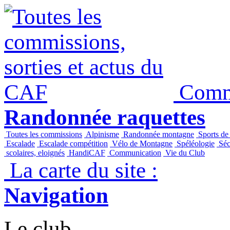
Commi
Randonnée raquettes
Toutes les commissions
Alpinisme
Randonnée montagne
Sports de
Escalade
Escalade compétition
Vélo de Montagne
Spéléologie
Séc
scolaires, eloignés
HandiCAF
Communication
Vie du Club
La carte du site :
Navigation
Le club