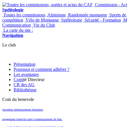
Commission - Acti
Spéléologie
Toutes les commissions
Alpinisme
Randonnée montagne
Sports de
compétition
Vélo de Montagne
Spéléologie
Sécurité - Formation
Ma
Communication
Vie du Club
La carte du site :
Navigation
Le club
Présentation
Pourquoi et comment adhérer ?
Les avantages
Comi
té Directeur
CR des AG
Bibliothèque
Coin du benevole
procedure remboursement formation
engagement benevole suite à remboursement de frais