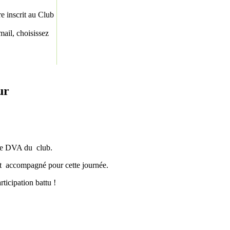
re inscrit au Club
ail, choisissez
ur
llye DVA du club.
 ont accompagné pour cette journée.
ticipation battu !