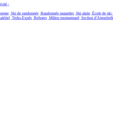
vité :
 neige
Ski de randonnée
Randonnée raquettes
Ski alpin
École de ski 
tériel
Treks-Expés
Refuges
Milieu montagnard
Section d'Aiguebell