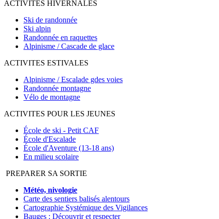
ACTIVITES HIVERNALES
Ski de randonnée
Ski alpin
Randonnée en raquettes
Alpinisme / Cascade de glace
ACTIVITES ESTIVALES
Alpinisme / Escalade gdes voies
Randonnée montagne
Vélo de montagne
ACTIVITES POUR LES JEUNES
École de ski - Petit CAF
École d'Escalade
École d'Aventure (13-18 ans)
En milieu scolaire
PREPARER SA SORTIE
Météo, nivologie
Carte des sentiers balisés alentours
Cartographie Systémique des Vigilances
Bauges : Découvrir et respecter