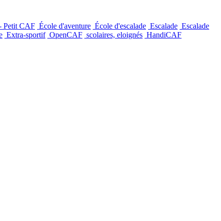
- Petit CAF
École d'aventure
École d'escalade
Escalade
Escalade
e
Extra-sportif
OpenCAF
scolaires, eloignés
HandiCAF