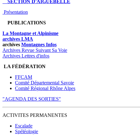
SECTION D'AIGUEBELLE
Présentation
PUBLICATIONS
La Montagne et Alpinisme
archives LMA
archives
Montagnes Infos
Archives Revue Suivant Sa Voie
Archives Lettres d'infos
LA FÉDÉRATION
FFCAM
Comité Départemental Savoie
Comité Régional Rhône Alpes
"AGENDA DES SORTIES"
ACTIVITES PERMANENTES
Escalade
Spéléologie