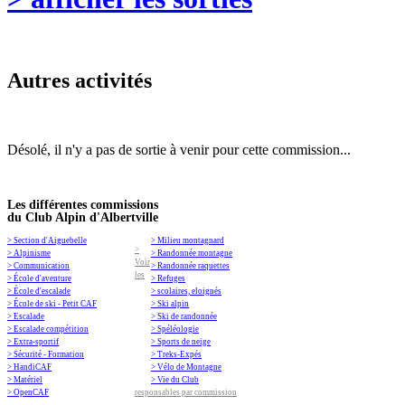
Autres activités
Désolé, il n'y a pas de sortie à venir pour cette commission...
Les différentes commissions
du Club Alpin d'Albertville
> Section d'Aiguebelle
> Milieu montagnard
>
> Alpinisme
> Randonnée montagne
Voir
> Communication
> Randonnée raquettes
les
> École d'aventure
> Refuges
> École d'escalade
> scolaires, eloignés
> École de ski - Petit CAF
> Ski alpin
> Escalade
> Ski de randonnée
> Escalade compétition
> Spéléologie
> Extra-sportif
> Sports de neige
> Sécurité - Formation
> Treks-Expés
> HandiCAF
> Vélo de Montagne
> Matériel
> Vie du Club
> OpenCAF
responsables par commission