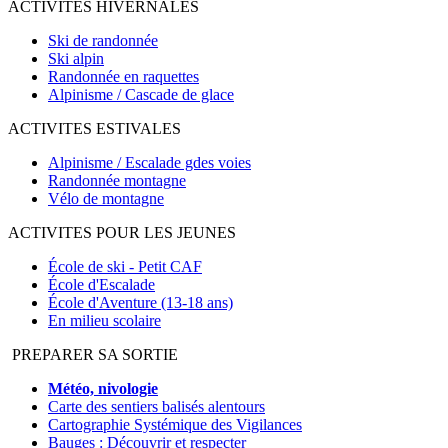
ACTIVITES HIVERNALES
Ski de randonnée
Ski alpin
Randonnée en raquettes
Alpinisme / Cascade de glace
ACTIVITES ESTIVALES
Alpinisme / Escalade gdes voies
Randonnée montagne
Vélo de montagne
ACTIVITES POUR LES JEUNES
École de ski - Petit CAF
École d'Escalade
École d'Aventure (13-18 ans)
En milieu scolaire
PREPARER SA SORTIE
Météo, nivologie
Carte des sentiers balisés alentours
Cartographie Systémique des Vigilances
Bauges : Découvrir et respecter