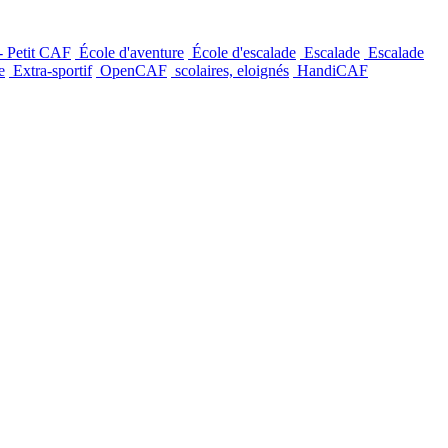
- Petit CAF
École d'aventure
École d'escalade
Escalade
Escalade
e
Extra-sportif
OpenCAF
scolaires, eloignés
HandiCAF