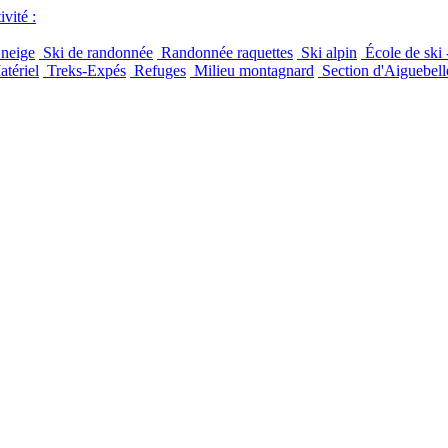
vité :
 neige
Ski de randonnée
Randonnée raquettes
Ski alpin
École de ski 
tériel
Treks-Expés
Refuges
Milieu montagnard
Section d'Aiguebell