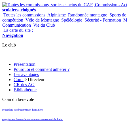
Commission - Acti
scolaires, eloignés
Toutes les commissions
Alpinisme
Randonnée montagne
Sports de
compétition
Vélo de Montagne
Spéléologie
Sécurité - Formation
Ma
Communication
Vie du Club
La carte du site :
Navigation
Le club
Présentation
Pourquoi et comment adhérer ?
Les avantages
Comi
té Directeur
CR des AG
Bibliothèque
Coin du benevole
procedure remboursement formation
engagement benevole suite à remboursement de frais