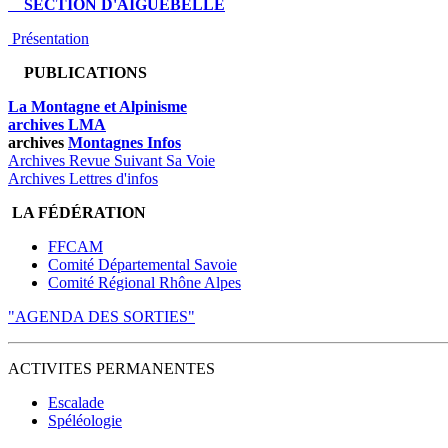
SECTION D'AIGUEBELLE
Présentation
PUBLICATIONS
La Montagne et Alpinisme
archives LMA
archives
Montagnes Infos
Archives Revue Suivant Sa Voie
Archives Lettres d'infos
LA FÉDÉRATION
FFCAM
Comité Départemental Savoie
Comité Régional Rhône Alpes
"AGENDA DES SORTIES"
ACTIVITES PERMANENTES
Escalade
Spéléologie