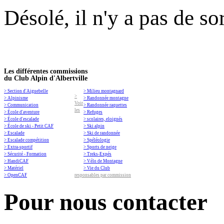
Désolé, il n'y a pas de so
Les différentes commissions
du Club Alpin d'Albertville
> Section d'Aiguebelle
> Milieu montagnard
>
> Alpinisme
> Randonnée montagne
Voir
> Communication
> Randonnée raquettes
les
> École d'aventure
> Refuges
> École d'escalade
> scolaires, eloignés
> École de ski - Petit CAF
> Ski alpin
> Escalade
> Ski de randonnée
> Escalade compétition
> Spéléologie
> Extra-sportif
> Sports de neige
> Sécurité - Formation
> Treks-Expés
> HandiCAF
> Vélo de Montagne
> Matériel
> Vie du Club
> OpenCAF
responsables par commission
Pour nous contacter