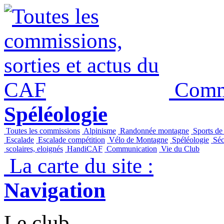
Commi
Spéléologie
Toutes les commissions
Alpinisme
Randonnée montagne
Sports de
Escalade
Escalade compétition
Vélo de Montagne
Spéléologie
Séc
scolaires, eloignés
HandiCAF
Communication
Vie du Club
La carte du site :
Navigation
Le club