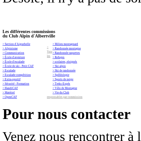
Les différentes commissions
du Club Alpin d'Albertville
> Section d'Aiguebelle
> Milieu montagnard
>
> Alpinisme
> Randonnée montagne
Voir
> Communication
> Randonnée raquettes
les
> École d'aventure
> Refuges
> École d'escalade
> scolaires, eloignés
> École de ski - Petit CAF
> Ski alpin
> Escalade
> Ski de randonnée
> Escalade compétition
> Spéléologie
> Extra-sportif
> Sports de neige
> Sécurité - Formation
> Treks-Expés
> HandiCAF
> Vélo de Montagne
> Matériel
> Vie du Club
> OpenCAF
responsables par commission
Pour nous contacter
Venez nous rencontrer à 