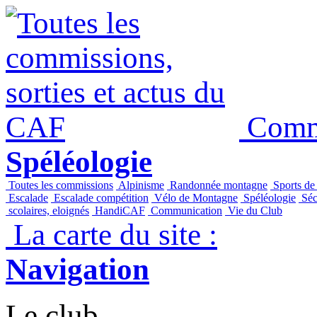
Commi
Spéléologie
Toutes les commissions
Alpinisme
Randonnée montagne
Sports de
Escalade
Escalade compétition
Vélo de Montagne
Spéléologie
Séc
scolaires, eloignés
HandiCAF
Communication
Vie du Club
La carte du site :
Navigation
Le club