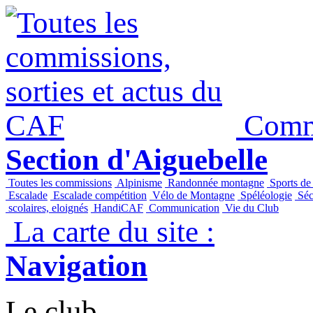
Commi
Section d'Aiguebelle
Toutes les commissions
Alpinisme
Randonnée montagne
Sports de
Escalade
Escalade compétition
Vélo de Montagne
Spéléologie
Séc
scolaires, eloignés
HandiCAF
Communication
Vie du Club
La carte du site :
Navigation
Le club