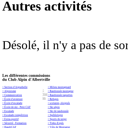
Autres activités
Désolé, il n'y a pas de so
Les différentes commissions
du Club Alpin d'Albertville
> Section d'Aiguebelle
> Milieu montagnard
>
> Alpinisme
> Randonnée montagne
Voir
> Communication
> Randonnée raquettes
les
> École d'aventure
> Refuges
> École d'escalade
> scolaires, eloignés
> École de ski - Petit CAF
> Ski alpin
> Escalade
> Ski de randonnée
> Escalade compétition
> Spéléologie
> Extra-sportif
> Sports de neige
> Sécurité - Formation
> Treks-Expés
> HandiCAF
> Vélo de Montagne