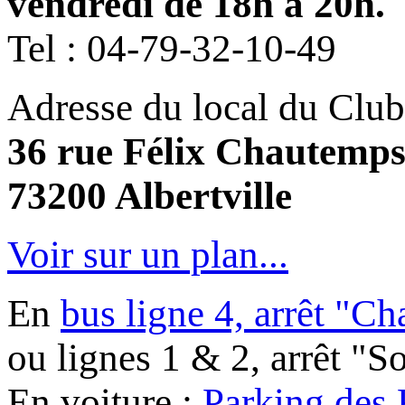
vendredi de 18h à 20h.
Tel :
04-79-32-10-49
Adresse du local du Club
36 rue Félix Chautemp
73200 Albertville
Voir sur un plan...
En
bus ligne 4, arrêt "C
ou lignes 1 & 2, arrêt "
En voiture :
Parking des 