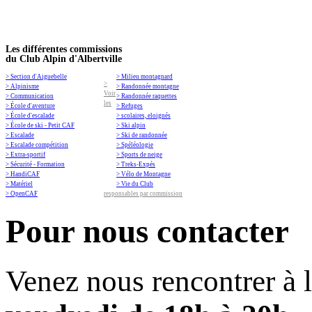
Les différentes commissions
du Club Alpin d'Albertville
> Section d'Aiguebelle
> Milieu montagnard
>
> Alpinisme
> Randonnée montagne
Voir
> Communication
> Randonnée raquettes
les
> École d'aventure
> Refuges
> École d'escalade
> scolaires, eloignés
> École de ski - Petit CAF
> Ski alpin
> Escalade
> Ski de randonnée
> Escalade compétition
> Spéléologie
> Extra-sportif
> Sports de neige
> Sécurité - Formation
> Treks-Expés
> HandiCAF
> Vélo de Montagne
> Matériel
> Vie du Club
> OpenCAF
responsables par commission
Pour nous contacter
Venez nous rencontrer à 