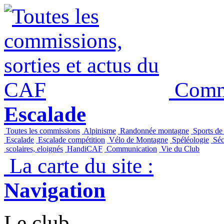
Commi
Escalade
Toutes les commissions
Alpinisme
Randonnée montagne
Sports de
Escalade
Escalade compétition
Vélo de Montagne
Spéléologie
Séc
scolaires, eloignés
HandiCAF
Communication
Vie du Club
La carte du site :
Navigation
Le club