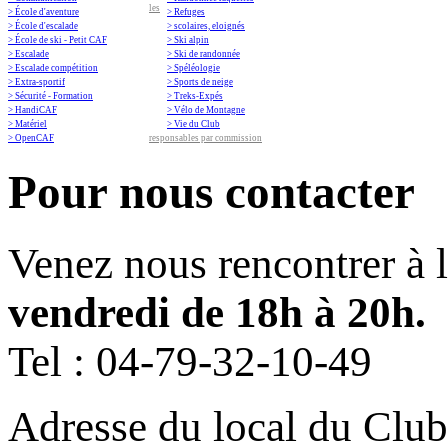
les
> École d'aventure
> Refuges
> École d'escalade
> scolaires, eloignés
> École de ski - Petit CAF
> Ski alpin
> Escalade
> Ski de randonnée
> Escalade compétition
> Spéléologie
> Extra-sportif
> Sports de neige
> Sécurité - Formation
> Treks-Expés
> HandiCAF
> Vélo de Montagne
> Matériel
> Vie du Club
> OpenCAF
responsables par commission
Pour nous contacter
Venez nous rencontrer à 
vendredi de 18h à 20h.
Tel :
04-79-32-10-49
Adresse du local du Club