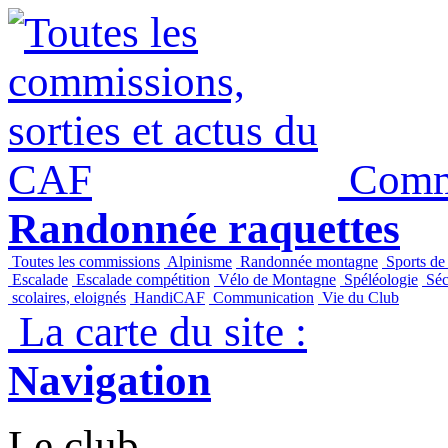
Commi
Randonnée raquettes
Toutes les commissions
Alpinisme
Randonnée montagne
Sports de
Escalade
Escalade compétition
Vélo de Montagne
Spéléologie
Séc
scolaires, eloignés
HandiCAF
Communication
Vie du Club
La carte du site :
Navigation
Le club