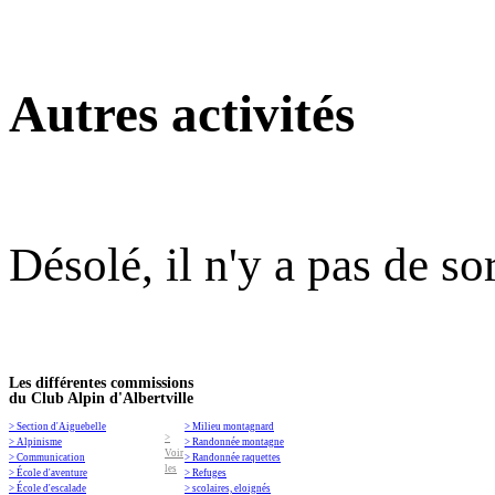
Autres activités
Désolé, il n'y a pas de so
Les différentes commissions
du Club Alpin d'Albertville
> Section d'Aiguebelle
> Milieu montagnard
>
> Alpinisme
> Randonnée montagne
Voir
> Communication
> Randonnée raquettes
les
> École d'aventure
> Refuges
> École d'escalade
> scolaires, eloignés