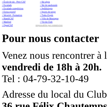
> École de ski - Petit CAF
> Ski alpin
> Escalade
> Ski de randonnée
> Escalade compétition
> Spéléologie
> Extra-sportif
> Sports de neige
> Sécurité - Formation
> Treks-Expés
> HandiCAF
> Vélo de Montagne
> Matériel
> Vie du Club
> OpenCAF
responsables par commission
Pour nous contacter
Venez nous rencontrer à 
vendredi de 18h à 20h.
Tel :
04-79-32-10-49
Adresse du local du Club
36 rue Félix Chautemp