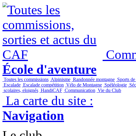
Commi
École d'aventure
Toutes les commissions
Alpinisme
Randonnée montagne
Sports de
Escalade
Escalade compétition
Vélo de Montagne
Spéléologie
Séc
scolaires, eloignés
HandiCAF
Communication
Vie du Club
La carte du site :
Navigation
Le club