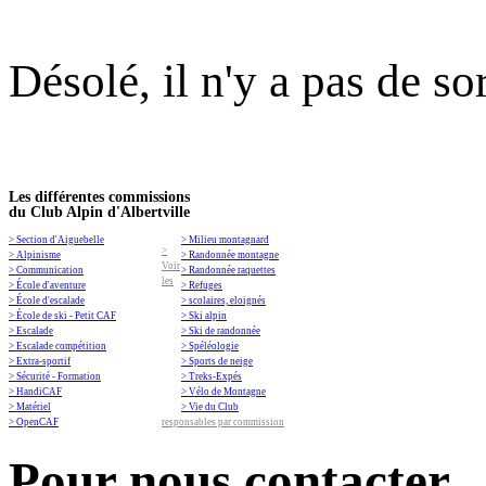
Désolé, il n'y a pas de so
Les différentes commissions
du Club Alpin d'Albertville
> Section d'Aiguebelle
> Milieu montagnard
>
> Alpinisme
> Randonnée montagne
Voir
> Communication
> Randonnée raquettes
les
> École d'aventure
> Refuges
> École d'escalade
> scolaires, eloignés
> École de ski - Petit CAF
> Ski alpin
> Escalade
> Ski de randonnée
> Escalade compétition
> Spéléologie
> Extra-sportif
> Sports de neige
> Sécurité - Formation
> Treks-Expés
> HandiCAF
> Vélo de Montagne
> Matériel
> Vie du Club
> OpenCAF
responsables par commission
Pour nous contacter