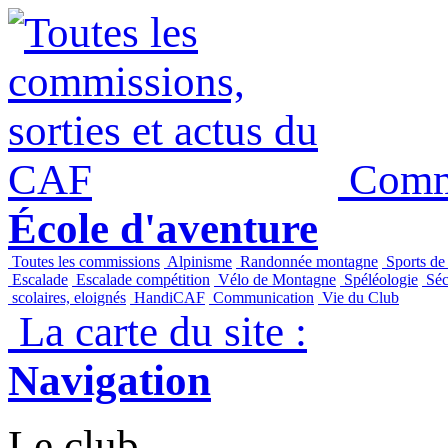
Commi
École d'aventure
Toutes les commissions
Alpinisme
Randonnée montagne
Sports de
Escalade
Escalade compétition
Vélo de Montagne
Spéléologie
Séc
scolaires, eloignés
HandiCAF
Communication
Vie du Club
La carte du site :
Navigation
Le club