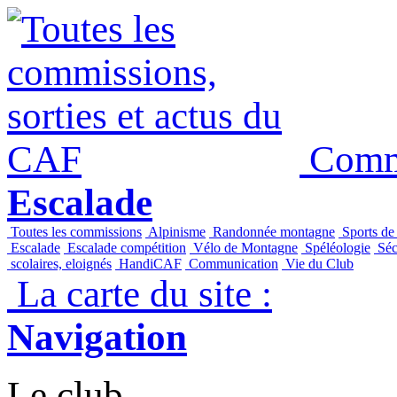
Commi
Escalade
Toutes les commissions
Alpinisme
Randonnée montagne
Sports de
Escalade
Escalade compétition
Vélo de Montagne
Spéléologie
Séc
scolaires, eloignés
HandiCAF
Communication
Vie du Club
La carte du site :
Navigation
Le club