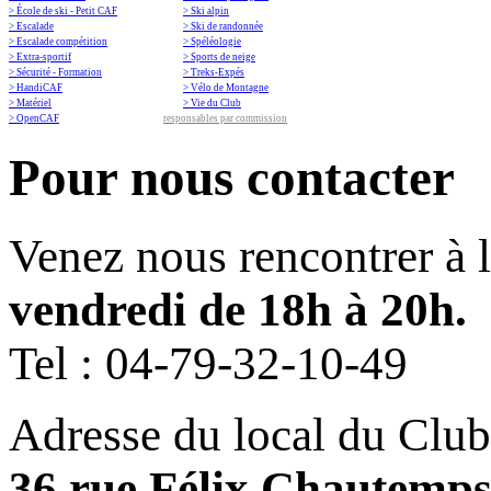
> École de ski - Petit CAF
> Ski alpin
> Escalade
> Ski de randonnée
> Escalade compétition
> Spéléologie
> Extra-sportif
> Sports de neige
> Sécurité - Formation
> Treks-Expés
> HandiCAF
> Vélo de Montagne
> Matériel
> Vie du Club
> OpenCAF
responsables par commission
Pour nous contacter
Venez nous rencontrer à 
vendredi de 18h à 20h.
Tel :
04-79-32-10-49
Adresse du local du Club
36 rue Félix Chautemp