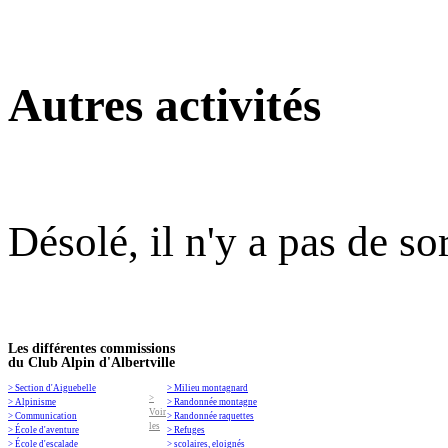
Autres activités
Désolé, il n'y a pas de so
Les différentes commissions
du Club Alpin d'Albertville
> Section d'Aiguebelle
> Milieu montagnard
>
> Alpinisme
> Randonnée montagne
Voir
> Communication
> Randonnée raquettes
les
> École d'aventure
> Refuges
> École d'escalade
> scolaires, eloignés