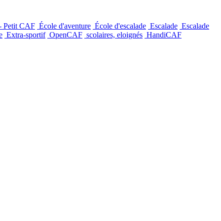
- Petit CAF
École d'aventure
École d'escalade
Escalade
Escalade
e
Extra-sportif
OpenCAF
scolaires, eloignés
HandiCAF