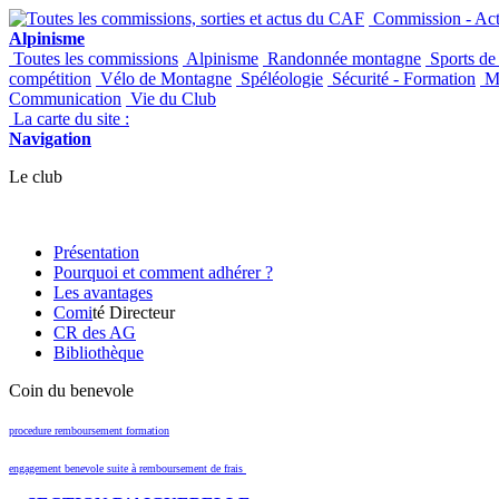
Commission - Acti
Alpinisme
Toutes les commissions
Alpinisme
Randonnée montagne
Sports de
compétition
Vélo de Montagne
Spéléologie
Sécurité - Formation
Ma
Communication
Vie du Club
La carte du site :
Navigation
Le club
Présentation
Pourquoi et comment adhérer ?
Les avantages
Comi
té Directeur
CR des AG
Bibliothèque
Coin du benevole
procedure remboursement formation
engagement benevole suite à remboursement de frais