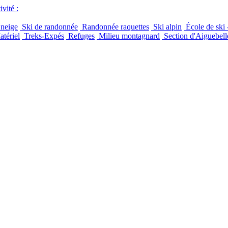
vité :
 neige
Ski de randonnée
Randonnée raquettes
Ski alpin
École de ski 
tériel
Treks-Expés
Refuges
Milieu montagnard
Section d'Aiguebell