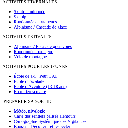
ACTIVITES HIVERNALES
Ski de randonnée
Ski alpin
Randonnée en raquettes
Alpinisme / Cascade de glace
ACTIVITES ESTIVALES
Alpinisme / Escalade gdes voies
Randonnée montagne
Vélo de montagne
ACTIVITES POUR LES JEUNES
École de ski - Petit CAF
École d'Escalade
École d'Aventure (13-18 ans)
En milieu scolaire
PREPARER SA SORTIE
Météo, nivologie
Carte des sentiers balisés alentours
Cartographie Systémique des Vigilances
Bauges : Découvrir et respecter