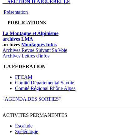
SECTION D'AIGUEBELLE
Présentation
PUBLICATIONS
La Montagne et Alpinisme
archives LMA
archives
Montagnes Infos
Archives Revue Suivant Sa Voie
Archives Lettres d'infos
LA FÉDÉRATION
FFCAM
Comité Départemental Savoie
Comité Régional Rhône Alpes
"AGENDA DES SORTIES"
ACTIVITES PERMANENTES
Escalade
Spéléologie