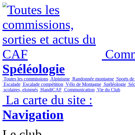
Commi
Spéléologie
Toutes les commissions
Alpinisme
Randonnée montagne
Sports de
Escalade
Escalade compétition
Vélo de Montagne
Spéléologie
Séc
scolaires, eloignés
HandiCAF
Communication
Vie du Club
La carte du site :
Navigation
Le club