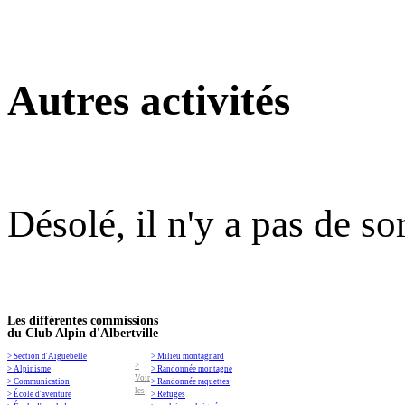
Autres activités
Désolé, il n'y a pas de so
Les différentes commissions
du Club Alpin d'Albertville
> Section d'Aiguebelle
> Milieu montagnard
>
> Alpinisme
> Randonnée montagne
Voir
> Communication
> Randonnée raquettes
les
> École d'aventure
> Refuges