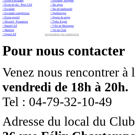
> École d'escalade
> scolaires, eloignés
> École de ski - Petit CAF
> Ski alpin
> Escalade
> Ski de randonnée
> Escalade compétition
> Spéléologie
> Extra-sportif
> Sports de neige
> Sécurité - Formation
> Treks-Expés
> HandiCAF
> Vélo de Montagne
> Matériel
> Vie du Club
> OpenCAF
responsables par commission
Pour nous contacter
Venez nous rencontrer à 
vendredi de 18h à 20h.
Tel :
04-79-32-10-49
Adresse du local du Club