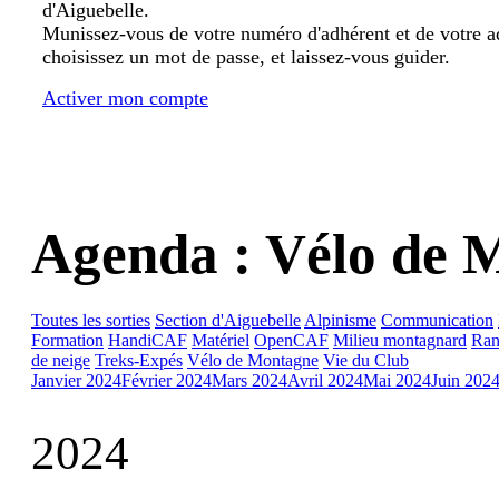
d'Aiguebelle.
Munissez-vous de votre numéro d'adhérent et de votre a
choisissez un mot de passe, et laissez-vous guider.
Activer mon compte
Agenda : Vélo de 
Toutes les sorties
Section d'Aiguebelle
Alpinisme
Communication
Formation
HandiCAF
Matériel
OpenCAF
Milieu montagnard
Ran
de neige
Treks-Expés
Vélo de Montagne
Vie du Club
Janvier 2024
Février 2024
Mars 2024
Avril 2024
Mai 2024
Juin 202
2024