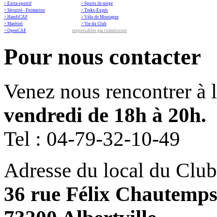
> Extra-sportif
> Sports de neige
> Sécurité - Formation
> Treks-Expés
> HandiCAF
> Vélo de Montagne
> Matériel
> Vie du Club
> OpenCAF
responsables par commission
Pour nous contacter
Venez nous rencontrer à 
vendredi de 18h à 20h.
Tel :
04-79-32-10-49
Adresse du local du Club
36 rue Félix Chautemp