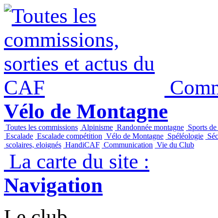
Commi
Vélo de Montagne
Toutes les commissions
Alpinisme
Randonnée montagne
Sports de
Escalade
Escalade compétition
Vélo de Montagne
Spéléologie
Séc
scolaires, eloignés
HandiCAF
Communication
Vie du Club
La carte du site :
Navigation
Le club