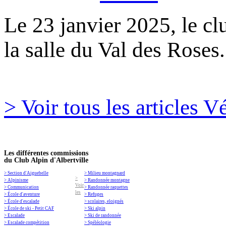
Le 23 janvier 2025, le c
la salle du Val des Roses
> Voir tous les articles 
Les différentes commissions
du Club Alpin d'Albertville
> Section d'Aiguebelle
> Milieu montagnard
>
> Alpinisme
> Randonnée montagne
Voir
> Communication
> Randonnée raquettes
les
> École d'aventure
> Refuges
> École d'escalade
> scolaires, eloignés
> École de ski - Petit CAF
> Ski alpin
> Escalade
> Ski de randonnée
> Escalade compétition
> Spéléologie