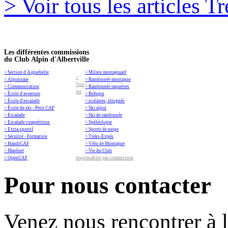
> Voir tous les articles 
Les différentes commissions
du Club Alpin d'Albertville
> Section d'Aiguebelle
> Milieu montagnard
>
> Alpinisme
> Randonnée montagne
Voir
> Communication
> Randonnée raquettes
les
> École d'aventure
> Refuges
> École d'escalade
> scolaires, eloignés
> École de ski - Petit CAF
> Ski alpin
> Escalade
> Ski de randonnée
> Escalade compétition
> Spéléologie
> Extra-sportif
> Sports de neige
> Sécurité - Formation
> Treks-Expés
> HandiCAF
> Vélo de Montagne
> Matériel
> Vie du Club
> OpenCAF
responsables par commission
Pour nous contacter
Venez nous rencontrer à 