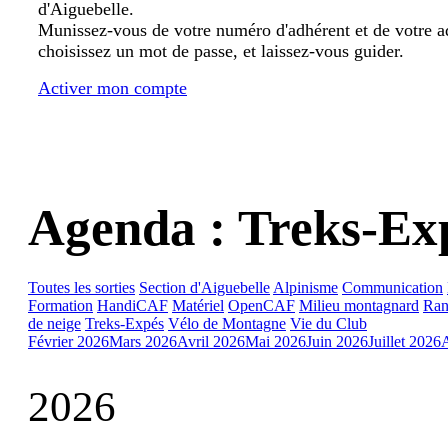
d'Aiguebelle.
Munissez-vous de votre numéro d'adhérent et de votre a
choisissez un mot de passe, et laissez-vous guider.
Activer mon compte
Agenda : Treks-Ex
Toutes les sorties
Section d'Aiguebelle
Alpinisme
Communication
Formation
HandiCAF
Matériel
OpenCAF
Milieu montagnard
Ran
de neige
Treks-Expés
Vélo de Montagne
Vie du Club
Février 2026
Mars 2026
Avril 2026
Mai 2026
Juin 2026
Juillet 2026
2026