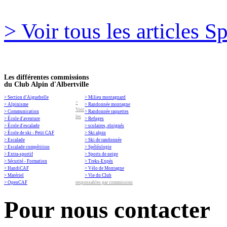
> Voir tous les articles S
Les différentes commissions
du Club Alpin d'Albertville
> Section d'Aiguebelle
> Milieu montagnard
>
> Alpinisme
> Randonnée montagne
Voir
> Communication
> Randonnée raquettes
les
> École d'aventure
> Refuges
> École d'escalade
> scolaires, eloignés
> École de ski - Petit CAF
> Ski alpin
> Escalade
> Ski de randonnée
> Escalade compétition
> Spéléologie
> Extra-sportif
> Sports de neige
> Sécurité - Formation
> Treks-Expés
> HandiCAF
> Vélo de Montagne
> Matériel
> Vie du Club
> OpenCAF
responsables par commission
Pour nous contacter