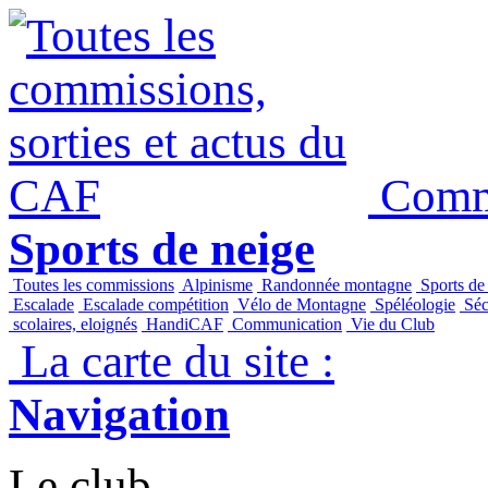
Commi
Sports de neige
Toutes les commissions
Alpinisme
Randonnée montagne
Sports de
Escalade
Escalade compétition
Vélo de Montagne
Spéléologie
Séc
scolaires, eloignés
HandiCAF
Communication
Vie du Club
La carte du site :
Navigation
Le club