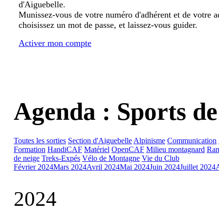
d'Aiguebelle.
Munissez-vous de votre numéro d'adhérent et de votre a
choisissez un mot de passe, et laissez-vous guider.
Activer mon compte
Agenda : Sports de
Toutes les sorties
Section d'Aiguebelle
Alpinisme
Communication
Formation
HandiCAF
Matériel
OpenCAF
Milieu montagnard
Ran
de neige
Treks-Expés
Vélo de Montagne
Vie du Club
Février 2024
Mars 2024
Avril 2024
Mai 2024
Juin 2024
Juillet 2024
2024