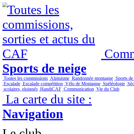
Commi
Sports de neige
Toutes les commissions
Alpinisme
Randonnée montagne
Sports de
Escalade
Escalade compétition
Vélo de Montagne
Spéléologie
Séc
scolaires, eloignés
HandiCAF
Communication
Vie du Club
La carte du site :
Navigation
Le club