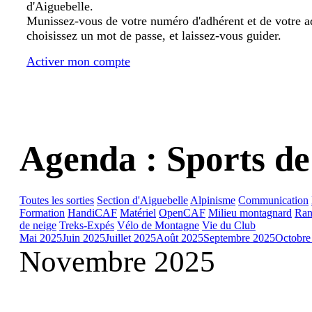
d'Aiguebelle.
Munissez-vous de votre numéro d'adhérent et de votre a
choisissez un mot de passe, et laissez-vous guider.
Activer mon compte
Agenda : Sports de
Toutes les sorties
Section d'Aiguebelle
Alpinisme
Communication
Formation
HandiCAF
Matériel
OpenCAF
Milieu montagnard
Ran
de neige
Treks-Expés
Vélo de Montagne
Vie du Club
Mai 2025
Juin 2025
Juillet 2025
Août 2025
Septembre 2025
Octobre
Novembre 2025