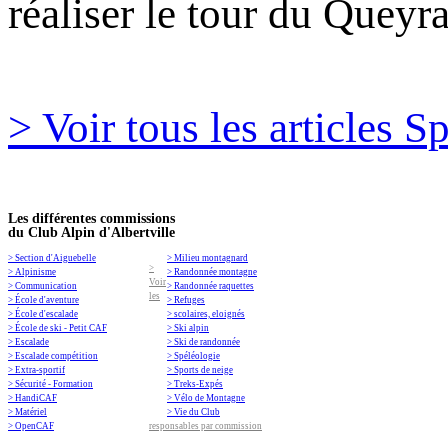
réaliser le tour du Queyr
> Voir tous les articles S
Les différentes commissions
du Club Alpin d'Albertville
> Section d'Aiguebelle
> Milieu montagnard
>
> Alpinisme
> Randonnée montagne
Voir
> Communication
> Randonnée raquettes
les
> École d'aventure
> Refuges
> École d'escalade
> scolaires, eloignés
> École de ski - Petit CAF
> Ski alpin
> Escalade
> Ski de randonnée
> Escalade compétition
> Spéléologie
> Extra-sportif
> Sports de neige
> Sécurité - Formation
> Treks-Expés
> HandiCAF
> Vélo de Montagne
> Matériel
> Vie du Club
> OpenCAF
responsables par commission