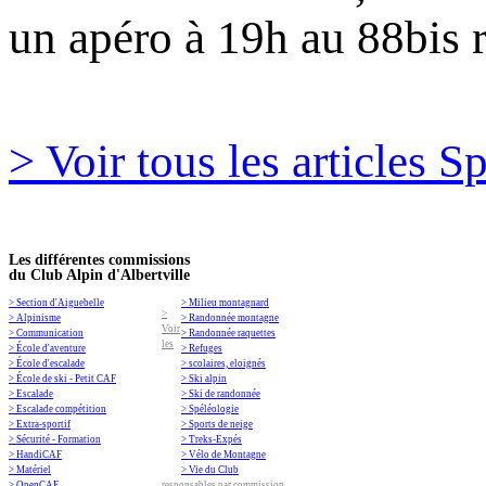
un apéro à 19h au 88bis 
> Voir tous les articles S
Les différentes commissions
du Club Alpin d'Albertville
> Section d'Aiguebelle
> Milieu montagnard
>
> Alpinisme
> Randonnée montagne
Voir
> Communication
> Randonnée raquettes
les
> École d'aventure
> Refuges
> École d'escalade
> scolaires, eloignés
> École de ski - Petit CAF
> Ski alpin
> Escalade
> Ski de randonnée
> Escalade compétition
> Spéléologie
> Extra-sportif
> Sports de neige
> Sécurité - Formation
> Treks-Expés
> HandiCAF
> Vélo de Montagne
> Matériel
> Vie du Club
> OpenCAF
responsables par commission