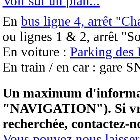
Voir sur un plan...
En
bus ligne 4, arrêt "C
ou lignes 1 & 2, arrêt "
En voiture :
Parking des 
En train / en car : gare
Un maximum d'informati
"NAVIGATION"). Si vrai
recherchée, contactez-n
Vous pouvez nous laisse