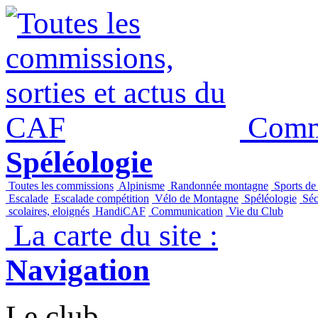
Commi
Spéléologie
Toutes les commissions
Alpinisme
Randonnée montagne
Sports de
Escalade
Escalade compétition
Vélo de Montagne
Spéléologie
Séc
scolaires, eloignés
HandiCAF
Communication
Vie du Club
La carte du site :
Navigation
Le club