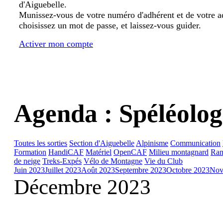
d'Aiguebelle.
Munissez-vous de votre numéro d'adhérent et de votre a
choisissez un mot de passe, et laissez-vous guider.
Activer mon compte
Agenda : Spéléolog
Toutes les sorties
Section d'Aiguebelle
Alpinisme
Communication
Formation
HandiCAF
Matériel
OpenCAF
Milieu montagnard
Ran
de neige
Treks-Expés
Vélo de Montagne
Vie du Club
Juin 2023
Juillet 2023
Août 2023
Septembre 2023
Octobre 2023
Nov
Décembre 2023