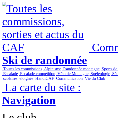
Commi
Ski de randonnée
Toutes les commissions
Alpinisme
Randonnée montagne
Sports de
Escalade
Escalade compétition
Vélo de Montagne
Spéléologie
Séc
scolaires, eloignés
HandiCAF
Communication
Vie du Club
La carte du site :
Navigation
Le club