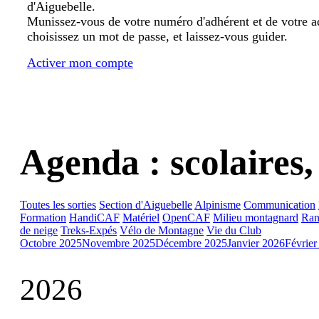
d'Aiguebelle.
Munissez-vous de votre numéro d'adhérent et de votre a
choisissez un mot de passe, et laissez-vous guider.
Activer mon compte
Agenda : scolaires,
Toutes les sorties
Section d'Aiguebelle
Alpinisme
Communication
Formation
HandiCAF
Matériel
OpenCAF
Milieu montagnard
Ran
de neige
Treks-Expés
Vélo de Montagne
Vie du Club
Octobre 2025
Novembre 2025
Décembre 2025
Janvier 2026
Février
2026