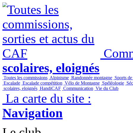
Commi
scolaires, eloignés
Toutes les commissions
Alpinisme
Randonnée montagne
Sports de
Escalade
Escalade compétition
Vélo de Montagne
Spéléologie
Séc
scolaires, eloignés
HandiCAF
Communication
Vie du Club
La carte du site :
Navigation
Le club