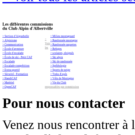
Les différentes commissions
du Club Alpin d'Albertville
> Section d'Aiguebelle
> Milieu montagnard
>
> Alpinisme
> Randonnée montagne
Voir
> Communication
> Randonnée raquettes
les
> École d'aventure
> Refuges
> École d'escalade
> scolaires, eloignés
> École de ski - Petit CAF
> Ski alpin
> Escalade
> Ski de randonnée
> Escalade compétition
> Spéléologie
> Extra-sportif
> Sports de neige
> Sécurité - Formation
> Treks-Expés
> HandiCAF
> Vélo de Montagne
> Matériel
> Vie du Club
> OpenCAF
responsables par commission
Pour nous contacter
Venez nous rencontrer à 