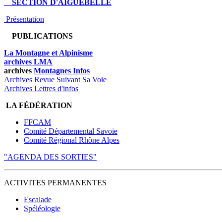
SECTION D'AIGUEBELLE
Présentation
PUBLICATIONS
La Montagne et Alpinisme
archives LMA
archives
Montagnes Infos
Archives Revue Suivant Sa Voie
Archives Lettres d'infos
LA FÉDÉRATION
FFCAM
Comité Départemental Savoie
Comité Régional Rhône Alpes
"AGENDA DES SORTIES"
ACTIVITES PERMANENTES
Escalade
Spéléologie