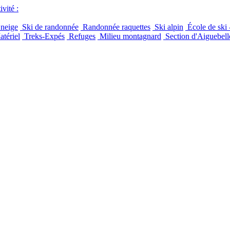
vité :
 neige
Ski de randonnée
Randonnée raquettes
Ski alpin
École de ski 
tériel
Treks-Expés
Refuges
Milieu montagnard
Section d'Aiguebell