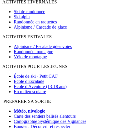
ACTIVITES HIVERNALES
Ski de randonnée
Ski alpin
Randonnée en raquettes
Alpinisme / Cascade de glace
ACTIVITES ESTIVALES
Alpinisme / Escalade gdes voies
Randonnée montagne
Vélo de montagne
ACTIVITES POUR LES JEUNES
École de ski - Petit CAF
École d'Escalade
École d'Aventure (13-18 ans)
En milieu scolaire
PREPARER SA SORTIE
Météo, nivologie
Carte des sentiers balisés alentours
Cartographie Systémique des Vigilances
Bauges : Découvrir et respecter