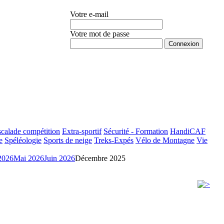
Votre e-mail
Votre mot de passe
Mot de passe oublié ?
calade compétition
Extra-sportif
Sécurité - Formation
HandiCAF
e
Spéléologie
Sports de neige
Treks-Expés
Vélo de Montagne
Vie
2026
Mai 2026
Juin 2026
Décembre 2025