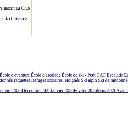
re inscrit au Club
ail, choisissez
École d'aventure
École d'escalade
École de ski - Petit CAF
Escalade
Es
donnée raquettes
Refuges
scolaires, eloignés
Ski alpin
Ski de randonné
embre 2025
Décembre 2025
Janvier 2026
Février 2026
Mars 2026
Avril 