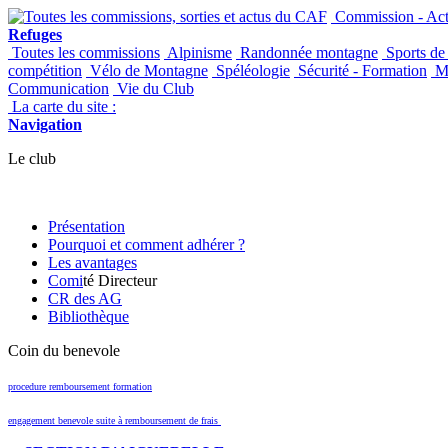
Commission - Acti
Refuges
Toutes les commissions
Alpinisme
Randonnée montagne
Sports de
compétition
Vélo de Montagne
Spéléologie
Sécurité - Formation
Ma
Communication
Vie du Club
La carte du site :
Navigation
Le club
Présentation
Pourquoi et comment adhérer ?
Les avantages
Comi
té Directeur
CR des AG
Bibliothèque
Coin du benevole
procedure remboursement formation
engagement benevole suite à remboursement de frais