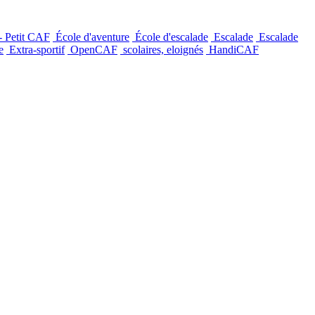
- Petit CAF
École d'aventure
École d'escalade
Escalade
Escalade
e
Extra-sportif
OpenCAF
scolaires, eloignés
HandiCAF