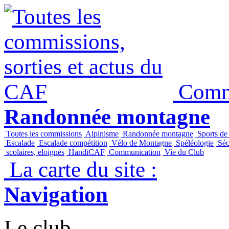
Commi
Randonnée montagne
Toutes les commissions
Alpinisme
Randonnée montagne
Sports de
Escalade
Escalade compétition
Vélo de Montagne
Spéléologie
Séc
scolaires, eloignés
HandiCAF
Communication
Vie du Club
La carte du site :
Navigation
Le club