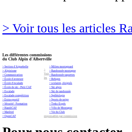
> Voir tous les articles
Les différentes commissions
du Club Alpin d'Albertville
> Section d'Aiguebelle
> Milieu montagnard
>
> Alpinisme
> Randonnée montagne
Voir
> Communication
> Randonnée raquettes
les
> École d'aventure
> Refuges
> École d'escalade
> scolaires, eloignés
> École de ski - Petit CAF
> Ski alpin
> Escalade
> Ski de randonnée
> Escalade compétition
> Spéléologie
> Extra-sportif
> Sports de neige
> Sécurité - Formation
> Treks-Expés
> HandiCAF
> Vélo de Montagne
> Matériel
> Vie du Club
> OpenCAF
responsables par commission