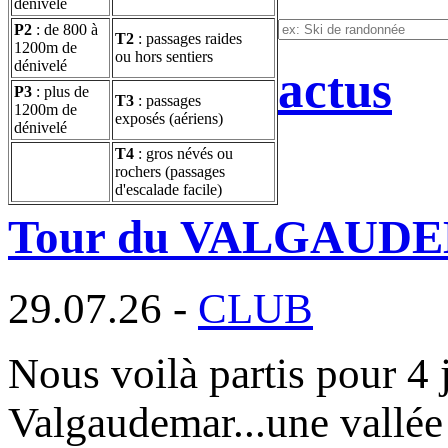
dénivelé
P2
: de 800 à
T2
: passages raides
1200m de
ou hors sentiers
dénivelé
actus
P3
: plus de
T3
: passages
1200m de
exposés (aériens)
dénivelé
T4
: gros névés ou
rochers (passages
d'escalade facile)
Tour du VALGAUD
29.07.26 -
CLUB
Nous voilà partis pour 4 
Valgaudemar...une vallée