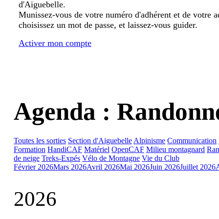
d'Aiguebelle.
Munissez-vous de votre numéro d'adhérent et de votre a
choisissez un mot de passe, et laissez-vous guider.
Activer mon compte
Agenda : Randonn
Toutes les sorties
Section d'Aiguebelle
Alpinisme
Communication
Formation
HandiCAF
Matériel
OpenCAF
Milieu montagnard
Ran
de neige
Treks-Expés
Vélo de Montagne
Vie du Club
Février 2026
Mars 2026
Avril 2026
Mai 2026
Juin 2026
Juillet 2026
2026