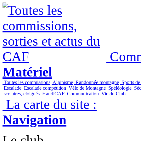
Commi
Matériel
Toutes les commissions
Alpinisme
Randonnée montagne
Sports de
Escalade
Escalade compétition
Vélo de Montagne
Spéléologie
Séc
scolaires, eloignés
HandiCAF
Communication
Vie du Club
La carte du site :
Navigation
Le club