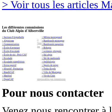
> Voir tous les articles M
Les différentes commissions
du Club Alpin d'Albertville
> Section d'Aiguebelle
> Milieu montagnard
>
> Alpinisme
> Randonnée montagne
Voir
> Communication
> Randonnée raquettes
les
> École d'aventure
> Refuges
> École d'escalade
> scolaires, eloignés
> École de ski - Petit CAF
> Ski alpin
> Escalade
> Ski de randonnée
> Escalade compétition
> Spéléologie
> Extra-sportif
> Sports de neige
> Sécurité - Formation
> Treks-Expés
> HandiCAF
> Vélo de Montagne
> Matériel
> Vie du Club
> OpenCAF
responsables par commission
Pour nous contacter
Venez nous rencontrer à 