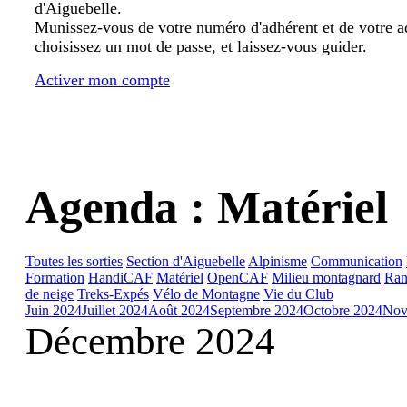
d'Aiguebelle.
Munissez-vous de votre numéro d'adhérent et de votre a
choisissez un mot de passe, et laissez-vous guider.
Activer mon compte
Agenda : Matériel
Toutes les sorties
Section d'Aiguebelle
Alpinisme
Communication
Formation
HandiCAF
Matériel
OpenCAF
Milieu montagnard
Ran
de neige
Treks-Expés
Vélo de Montagne
Vie du Club
Juin 2024
Juillet 2024
Août 2024
Septembre 2024
Octobre 2024
Nov
Décembre 2024