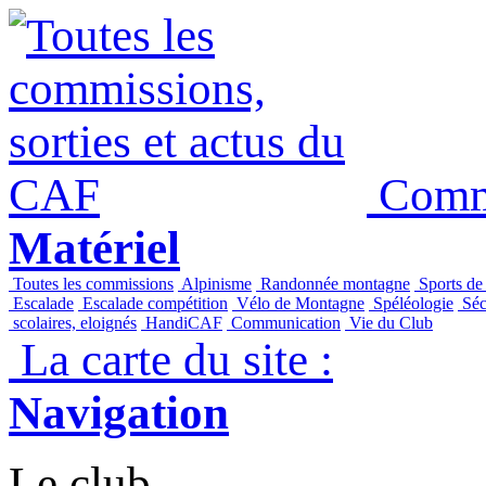
Commi
Matériel
Toutes les commissions
Alpinisme
Randonnée montagne
Sports de
Escalade
Escalade compétition
Vélo de Montagne
Spéléologie
Séc
scolaires, eloignés
HandiCAF
Communication
Vie du Club
La carte du site :
Navigation
Le club