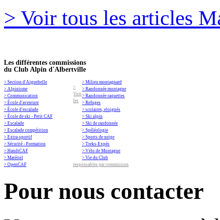
> Voir tous les articles M
Les différentes commissions
du Club Alpin d'Albertville
> Section d'Aiguebelle
> Milieu montagnard
>
> Alpinisme
> Randonnée montagne
Voir
> Communication
> Randonnée raquettes
les
> École d'aventure
> Refuges
> École d'escalade
> scolaires, eloignés
> École de ski - Petit CAF
> Ski alpin
> Escalade
> Ski de randonnée
> Escalade compétition
> Spéléologie
> Extra-sportif
> Sports de neige
> Sécurité - Formation
> Treks-Expés
> HandiCAF
> Vélo de Montagne
> Matériel
> Vie du Club
> OpenCAF
responsables par commission
Pour nous contacter