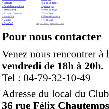
> Escalade
> Ski de randonnée
> Escalade compétition
> Spéléologie
> Extra-sportif
> Sports de neige
> Sécurité - Formation
> Treks-Expés
> HandiCAF
> Vélo de Montagne
> Matériel
> Vie du Club
> OpenCAF
responsables par commission
Pour nous contacter
Venez nous rencontrer à 
vendredi de 18h à 20h.
Tel :
04-79-32-10-49
Adresse du local du Club
36 rue Félix Chautemp