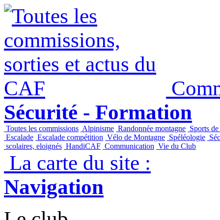
Commi
Sécurité - Formation
Toutes les commissions
Alpinisme
Randonnée montagne
Sports de
Escalade
Escalade compétition
Vélo de Montagne
Spéléologie
Séc
scolaires, eloignés
HandiCAF
Communication
Vie du Club
La carte du site :
Navigation
Le club