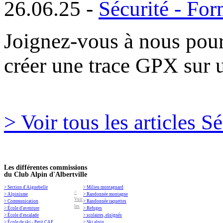
26.06.25 -
Sécurité - For
Joignez-vous à nous pour
créer une trace GPX sur 
> Voir tous les articles S
Les différentes commissions
du Club Alpin d'Albertville
> Section d'Aiguebelle
> Milieu montagnard
>
> Alpinisme
> Randonnée montagne
Voir
> Communication
> Randonnée raquettes
les
> École d'aventure
> Refuges
> École d'escalade
> scolaires, eloignés
> École de ski - Petit CAF
> Ski alpin