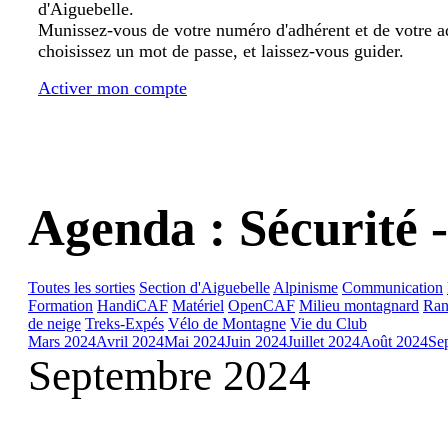
d'Aiguebelle.
Munissez-vous de votre numéro d'adhérent et de votre a
choisissez un mot de passe, et laissez-vous guider.
Activer mon compte
Agenda : Sécurité 
Toutes les sorties
Section d'Aiguebelle
Alpinisme
Communication
Formation
HandiCAF
Matériel
OpenCAF
Milieu montagnard
Ran
de neige
Treks-Expés
Vélo de Montagne
Vie du Club
Mars 2024
Avril 2024
Mai 2024
Juin 2024
Juillet 2024
Août 2024
Se
Septembre 2024