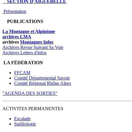
SECTION D'AIGUEBELLE
Présentation
PUBLICATIONS
La Montagne et Alpinisme
archives LMA
archives
Montagnes Infos
Archives Revue Suivant Sa Voie
Archives Lettres d'infos
LA FÉDÉRATION
FFCAM
Comité Départemental Savoie
Comité Régional Rhône Alpes
"AGENDA DES SORTIES"
ACTIVITES PERMANENTES
Escalade
Spéléologie