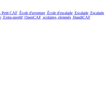
- Petit CAF
École d'aventure
École d'escalade
Escalade
Escalade
e
Extra-sportif
OpenCAF
scolaires, eloignés
HandiCAF