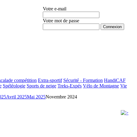
Votre e-mail
Votre mot de passe
Mot de passe oublié ?
calade compétition
Extra-sportif
Sécurité - Formation
HandiCAF
e
Spéléologie
Sports de neige
Treks-Expés
Vélo de Montagne
Vie
025
Avril 2025
Mai 2025
Novembre 2024