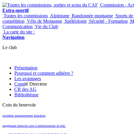
Commission - Acti
Extra-sportif
Toutes les commissions
Alpinisme
Randonnée montagne
Sports de
compétition
Vélo de Montagne
Spéléologie
Sécurité - Formation
Ma
Communication
Vie du Club
La carte du site :
Navigation
Le club
Présentation
Pourquoi et comment adhérer ?
Les avantages
Comi
té Directeur
CR des AG
Bibliothèque
Coin du benevole
procedure remboursement formation
engagement benevole suite à remboursement de frais