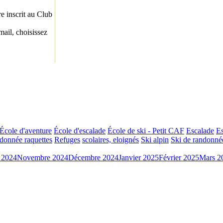
re inscrit au Club
ail, choisissez
École d'aventure
École d'escalade
École de ski - Petit CAF
Escalade
Es
donnée raquettes
Refuges
scolaires, eloignés
Ski alpin
Ski de randonné
 2024
Novembre 2024
Décembre 2024
Janvier 2025
Février 2025
Mars 2