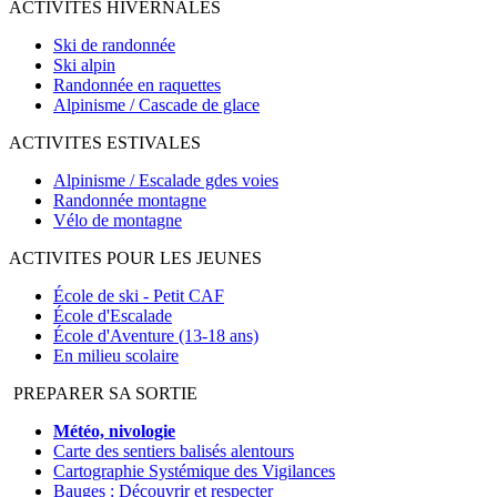
ACTIVITES HIVERNALES
Ski de randonnée
Ski alpin
Randonnée en raquettes
Alpinisme / Cascade de glace
ACTIVITES ESTIVALES
Alpinisme / Escalade gdes voies
Randonnée montagne
Vélo de montagne
ACTIVITES POUR LES JEUNES
École de ski - Petit CAF
École d'Escalade
École d'Aventure (13-18 ans)
En milieu scolaire
PREPARER SA SORTIE
Météo, nivologie
Carte des sentiers balisés alentours
Cartographie Systémique des Vigilances
Bauges : Découvrir et respecter