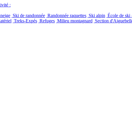
vité :
 neige
Ski de randonnée
Randonnée raquettes
Ski alpin
École de ski 
tériel
Treks-Expés
Refuges
Milieu montagnard
Section d'Aiguebell