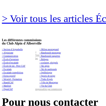
> Voir tous les articles É
Les différentes commissions
du Club Alpin d'Albertville
> Section d'Aiguebelle
> Milieu montagnard
>
> Alpinisme
> Randonnée montagne
Voir
> Communication
> Randonnée raquettes
les
> École d'aventure
> Refuges
> École d'escalade
> scolaires, eloignés
> École de ski - Petit CAF
> Ski alpin
> Escalade
> Ski de randonnée
> Escalade compétition
> Spéléologie
> Extra-sportif
> Sports de neige
> Sécurité - Formation
> Treks-Expés
> HandiCAF
> Vélo de Montagne
> Matériel
> Vie du Club
> OpenCAF
responsables par commission
Pour nous contacter