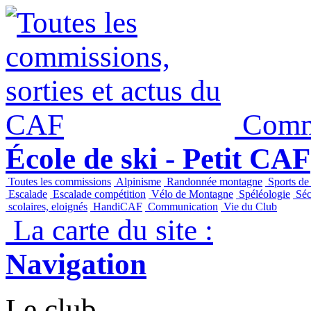
Commi
École de ski - Petit CAF
Toutes les commissions
Alpinisme
Randonnée montagne
Sports de
Escalade
Escalade compétition
Vélo de Montagne
Spéléologie
Séc
scolaires, eloignés
HandiCAF
Communication
Vie du Club
La carte du site :
Navigation
Le club