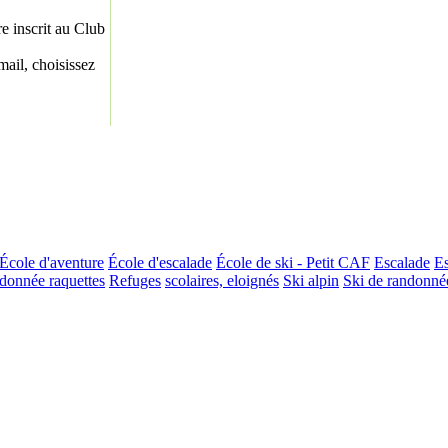
re inscrit au Club
ail, choisissez
École d'aventure
École d'escalade
École de ski - Petit CAF
Escalade
Es
donnée raquettes
Refuges
scolaires, eloignés
Ski alpin
Ski de randonné