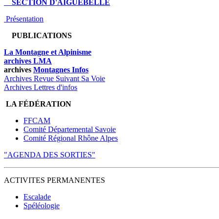
SECTION D'AIGUEBELLE
Présentation
PUBLICATIONS
La Montagne et Alpinisme
archives LMA
archives
Montagnes Infos
Archives Revue Suivant Sa Voie
Archives Lettres d'infos
LA FÉDÉRATION
FFCAM
Comité Départemental Savoie
Comité Régional Rhône Alpes
"AGENDA DES SORTIES"
ACTIVITES PERMANENTES
Escalade
Spéléologie