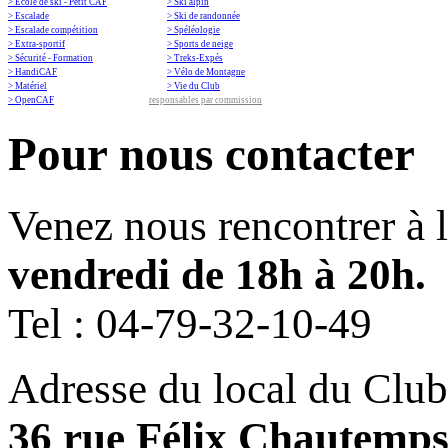
> École de ski - Petit CAF
> Ski alpin
> Escalade
> Ski de randonnée
> Escalade compétition
> Spéléologie
> Extra-sportif
> Sports de neige
> Sécurité - Formation
> Treks-Expés
> HandiCAF
> Vélo de Montagne
> Matériel
> Vie du Club
> OpenCAF
responsables par commission
Pour nous contacter
Venez nous rencontrer à 
vendredi de 18h à 20h.
Tel :
04-79-32-10-49
Adresse du local du Club
36 rue Félix Chautemp