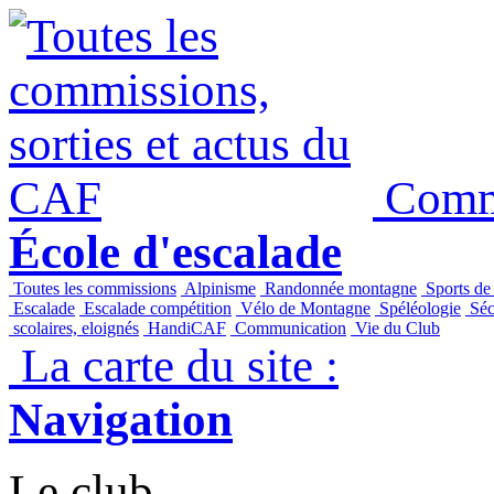
Commi
École d'escalade
Toutes les commissions
Alpinisme
Randonnée montagne
Sports de
Escalade
Escalade compétition
Vélo de Montagne
Spéléologie
Séc
scolaires, eloignés
HandiCAF
Communication
Vie du Club
La carte du site :
Navigation
Le club