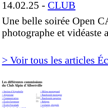
14.02.25 -
CLUB
Une belle soirée Open C
photographe et vidéaste 
> Voir tous les articles É
Les différentes commissions
du Club Alpin d'Albertville
> Section d'Aiguebelle
> Milieu montagnard
>
> Alpinisme
> Randonnée montagne
Voir
> Communication
> Randonnée raquettes
les
> École d'aventure
> Refuges
> École d'escalade
> scolaires, eloignés