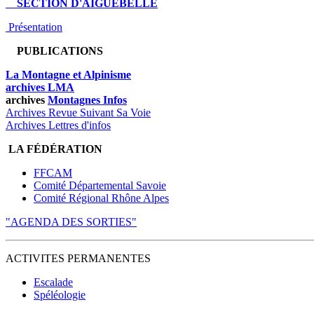
SECTION D'AIGUEBELLE
Présentation
PUBLICATIONS
La Montagne et Alpinisme
archives LMA
archives
Montagnes Infos
Archives Revue Suivant Sa Voie
Archives Lettres d'infos
LA FÉDÉRATION
FFCAM
Comité Départemental Savoie
Comité Régional Rhône Alpes
"AGENDA DES SORTIES"
ACTIVITES PERMANENTES
Escalade
Spéléologie