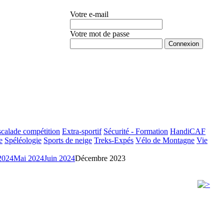
Votre e-mail
Votre mot de passe
Mot de passe oublié ?
calade compétition
Extra-sportif
Sécurité - Formation
HandiCAF
e
Spéléologie
Sports de neige
Treks-Expés
Vélo de Montagne
Vie
2024
Mai 2024
Juin 2024
Décembre 2023