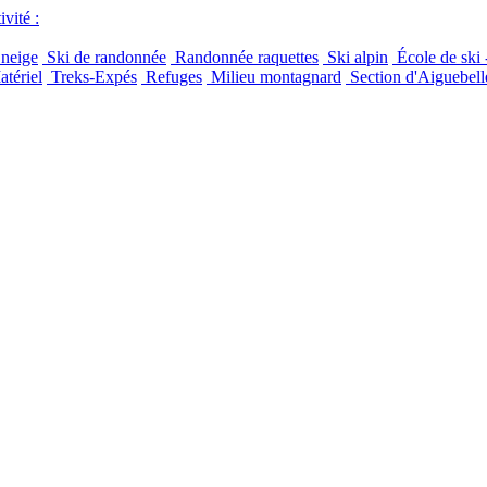
vité :
 neige
Ski de randonnée
Randonnée raquettes
Ski alpin
École de ski 
tériel
Treks-Expés
Refuges
Milieu montagnard
Section d'Aiguebell