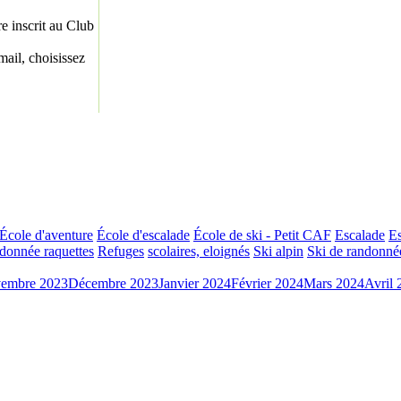
re inscrit au Club
ail, choisissez
École d'aventure
École d'escalade
École de ski - Petit CAF
Escalade
Es
donnée raquettes
Refuges
scolaires, eloignés
Ski alpin
Ski de randonné
embre 2023
Décembre 2023
Janvier 2024
Février 2024
Mars 2024
Avril 