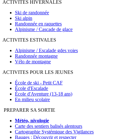
ACTIVITES HIVERNALES
Ski de randonnée
Ski alpin
Randonnée en raquettes
Alpinisme / Cascade de glace
ACTIVITES ESTIVALES
Alpinisme / Escalade gdes voies
Randonnée montagne
Vélo de montagne
ACTIVITES POUR LES JEUNES
École de ski - Petit CAF
École d'Escalade
École d'Aventure (13-18 ans)
En milieu scolaire
PREPARER SA SORTIE
Météo, nivologie
Carte des sentiers balisés alentours
Cartographie Systémique des Vigilances
Bauges : Découvrir et respecter