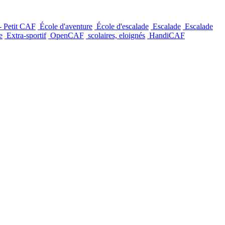
- Petit CAF
École d'aventure
École d'escalade
Escalade
Escalade
e
Extra-sportif
OpenCAF
scolaires, eloignés
HandiCAF