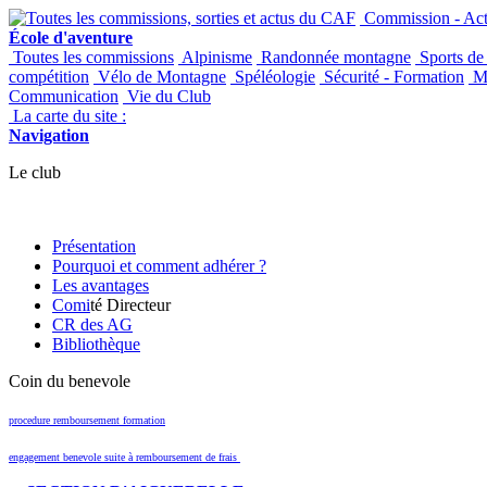
Commission - Acti
École d'aventure
Toutes les commissions
Alpinisme
Randonnée montagne
Sports de
compétition
Vélo de Montagne
Spéléologie
Sécurité - Formation
Ma
Communication
Vie du Club
La carte du site :
Navigation
Le club
Présentation
Pourquoi et comment adhérer ?
Les avantages
Comi
té Directeur
CR des AG
Bibliothèque
Coin du benevole
procedure remboursement formation
engagement benevole suite à remboursement de frais