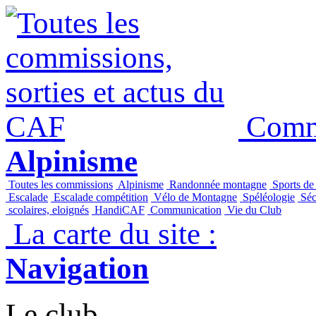
Commi
Alpinisme
Toutes les commissions
Alpinisme
Randonnée montagne
Sports de
Escalade
Escalade compétition
Vélo de Montagne
Spéléologie
Séc
scolaires, eloignés
HandiCAF
Communication
Vie du Club
La carte du site :
Navigation
Le club