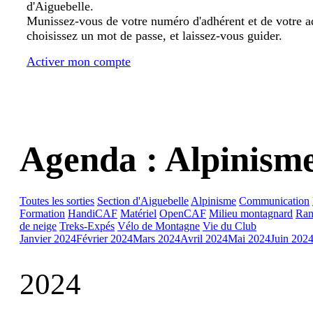
d'Aiguebelle.
Munissez-vous de votre numéro d'adhérent et de votre a
choisissez un mot de passe, et laissez-vous guider.
Activer mon compte
Agenda : Alpinism
Toutes les sorties
Section d'Aiguebelle
Alpinisme
Communication
Formation
HandiCAF
Matériel
OpenCAF
Milieu montagnard
Ran
de neige
Treks-Expés
Vélo de Montagne
Vie du Club
Janvier 2024
Février 2024
Mars 2024
Avril 2024
Mai 2024
Juin 202
2024