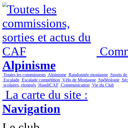
Commi
Alpinisme
Toutes les commissions
Alpinisme
Randonnée montagne
Sports de
Escalade
Escalade compétition
Vélo de Montagne
Spéléologie
Séc
scolaires, eloignés
HandiCAF
Communication
Vie du Club
La carte du site :
Navigation
Le club