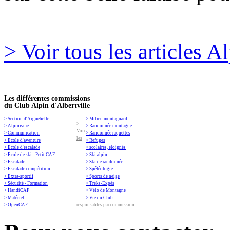
> Voir tous les articles A
Les différentes commissions
du Club Alpin d'Albertville
> Section d'Aiguebelle
> Milieu montagnard
>
> Alpinisme
> Randonnée montagne
Voir
> Communication
> Randonnée raquettes
les
> École d'aventure
> Refuges
> École d'escalade
> scolaires, eloignés
> École de ski - Petit CAF
> Ski alpin
> Escalade
> Ski de randonnée
> Escalade compétition
> Spéléologie
> Extra-sportif
> Sports de neige
> Sécurité - Formation
> Treks-Expés
> HandiCAF
> Vélo de Montagne
> Matériel
> Vie du Club
> OpenCAF
responsables par commission