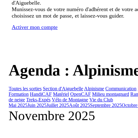
d'Aiguebelle.
Munissez-vous de votre numéro d'adhérent et de votre a
choisissez un mot de passe, et laissez-vous guider.
Activer mon compte
Agenda : Alpinism
Toutes les sorties
Section d'Aiguebelle
Alpinisme
Communication
Formation
HandiCAF
Matériel
OpenCAF
Milieu montagnard
Ran
de neige
Treks-Expés
Vélo de Montagne
Vie du Club
Mai 2025
Juin 2025
Juillet 2025
Août 2025
Septembre 2025
Octobre
Novembre 2025