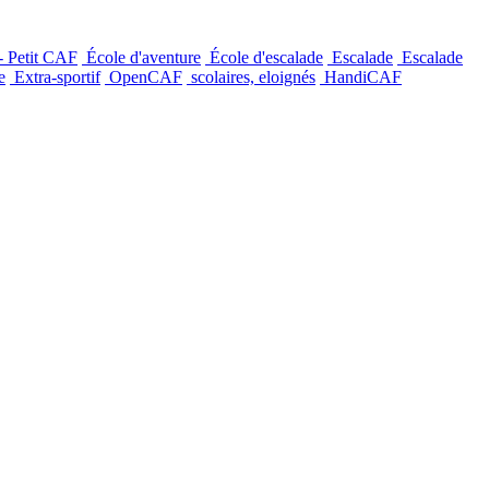
- Petit CAF
École d'aventure
École d'escalade
Escalade
Escalade
e
Extra-sportif
OpenCAF
scolaires, eloignés
HandiCAF