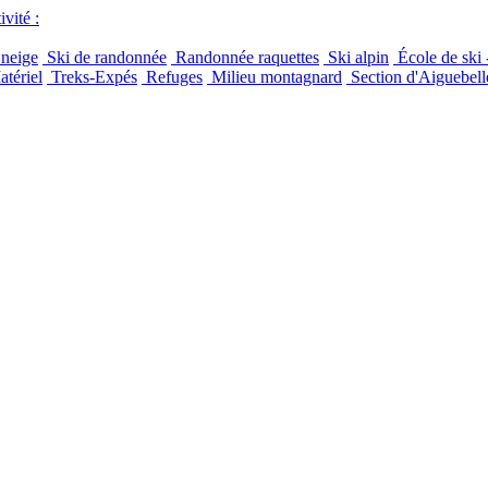
vité :
 neige
Ski de randonnée
Randonnée raquettes
Ski alpin
École de ski 
tériel
Treks-Expés
Refuges
Milieu montagnard
Section d'Aiguebell