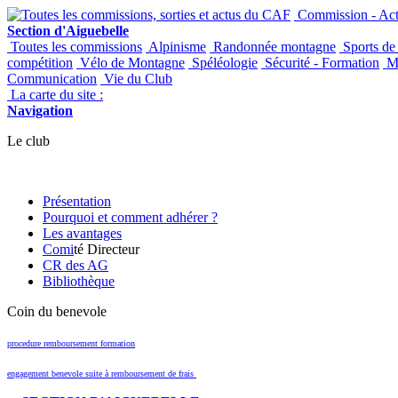
Commission - Acti
Section d'Aiguebelle
Toutes les commissions
Alpinisme
Randonnée montagne
Sports de
compétition
Vélo de Montagne
Spéléologie
Sécurité - Formation
Ma
Communication
Vie du Club
La carte du site :
Navigation
Le club
Présentation
Pourquoi et comment adhérer ?
Les avantages
Comi
té Directeur
CR des AG
Bibliothèque
Coin du benevole
procedure remboursement formation
engagement benevole suite à remboursement de frais