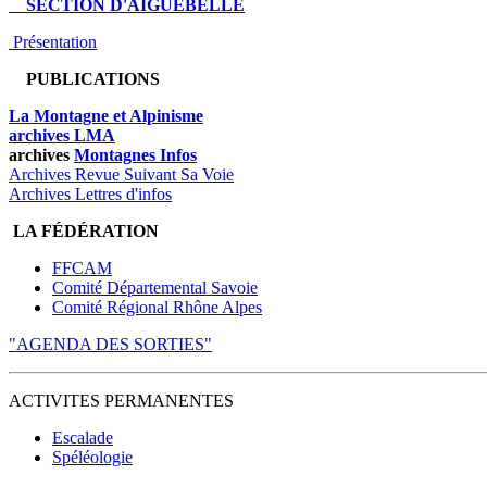
SECTION D'AIGUEBELLE
Présentation
PUBLICATIONS
La Montagne et Alpinisme
archives LMA
archives
Montagnes Infos
Archives Revue Suivant Sa Voie
Archives Lettres d'infos
LA FÉDÉRATION
FFCAM
Comité Départemental Savoie
Comité Régional Rhône Alpes
"AGENDA DES SORTIES"
ACTIVITES PERMANENTES
Escalade
Spéléologie