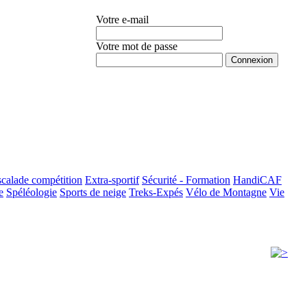
Votre e-mail
Votre mot de passe
Mot de passe oublié ?
calade compétition
Extra-sportif
Sécurité - Formation
HandiCAF
e
Spéléologie
Sports de neige
Treks-Expés
Vélo de Montagne
Vie