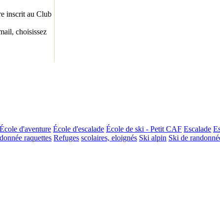
re inscrit au Club
ail, choisissez
École d'aventure
École d'escalade
École de ski - Petit CAF
Escalade
Es
donnée raquettes
Refuges
scolaires, eloignés
Ski alpin
Ski de randonné