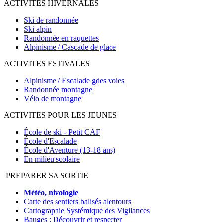
ACTIVITES HIVERNALES
Ski de randonnée
Ski alpin
Randonnée en raquettes
Alpinisme / Cascade de glace
ACTIVITES ESTIVALES
Alpinisme / Escalade gdes voies
Randonnée montagne
Vélo de montagne
ACTIVITES POUR LES JEUNES
École de ski - Petit CAF
École d'Escalade
École d'Aventure (13-18 ans)
En milieu scolaire
PREPARER SA SORTIE
Météo, nivologie
Carte des sentiers balisés alentours
Cartographie Systémique des Vigilances
Bauges : Découvrir et respecter