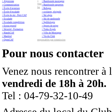
>
> Alpinisme
> Randonnée montagne
Voir
> Communication
> Randonnée raquettes
les
> École d'aventure
> Refuges
> École d'escalade
> scolaires, eloignés
> École de ski - Petit CAF
> Ski alpin
> Escalade
> Ski de randonnée
> Escalade compétition
> Spéléologie
> Extra-sportif
> Sports de neige
> Sécurité - Formation
> Treks-Expés
> HandiCAF
> Vélo de Montagne
> Matériel
> Vie du Club
> OpenCAF
responsables par commission
Pour nous contacter
Venez nous rencontrer à 
vendredi de 18h à 20h.
Tel :
04-79-32-10-49
Adresse du local du Club