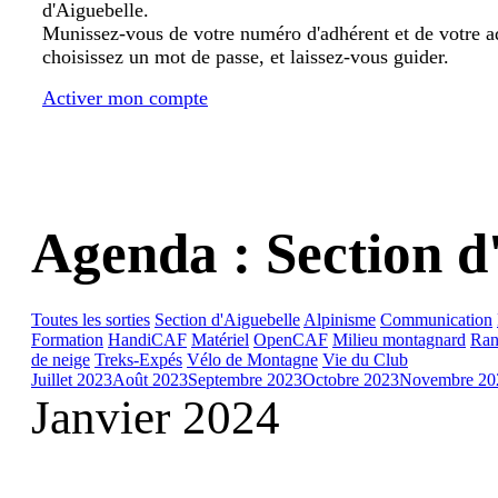
d'Aiguebelle.
Munissez-vous de votre numéro d'adhérent et de votre a
choisissez un mot de passe, et laissez-vous guider.
Activer mon compte
Agenda : Section d
Toutes les sorties
Section d'Aiguebelle
Alpinisme
Communication
Formation
HandiCAF
Matériel
OpenCAF
Milieu montagnard
Ran
de neige
Treks-Expés
Vélo de Montagne
Vie du Club
Juillet 2023
Août 2023
Septembre 2023
Octobre 2023
Novembre 20
Janvier 2024