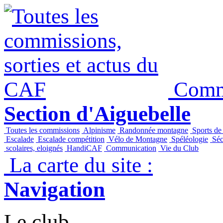
Commi
Section d'Aiguebelle
Toutes les commissions
Alpinisme
Randonnée montagne
Sports de
Escalade
Escalade compétition
Vélo de Montagne
Spéléologie
Séc
scolaires, eloignés
HandiCAF
Communication
Vie du Club
La carte du site :
Navigation
Le club