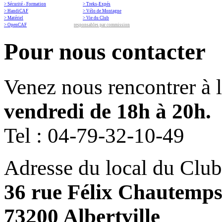
> Sécurité - Formation
> Treks-Expés
> HandiCAF
> Vélo de Montagne
> Matériel
> Vie du Club
> OpenCAF
responsables par commission
Pour nous contacter
Venez nous rencontrer à 
vendredi de 18h à 20h.
Tel :
04-79-32-10-49
Adresse du local du Club
36 rue Félix Chautemp
73200 Albertville