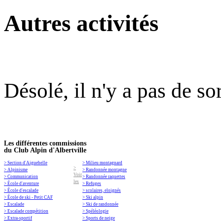
Autres activités
Désolé, il n'y a pas de so
Les différentes commissions
du Club Alpin d'Albertville
> Section d'Aiguebelle
> Milieu montagnard
>
> Alpinisme
> Randonnée montagne
Voir
> Communication
> Randonnée raquettes
les
> École d'aventure
> Refuges
> École d'escalade
> scolaires, eloignés
> École de ski - Petit CAF
> Ski alpin
> Escalade
> Ski de randonnée
> Escalade compétition
> Spéléologie
> Extra-sportif
> Sports de neige