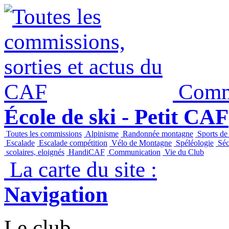
Commi
École de ski - Petit CAF
Toutes les commissions
Alpinisme
Randonnée montagne
Sports de
Escalade
Escalade compétition
Vélo de Montagne
Spéléologie
Séc
scolaires, eloignés
HandiCAF
Communication
Vie du Club
La carte du site :
Navigation
Le club