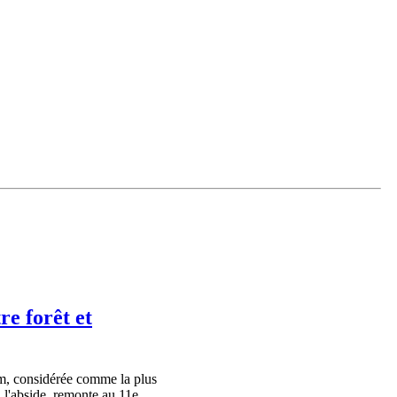
re forêt et
0m, considérée comme la plus
e, l'abside, remonte au 11e